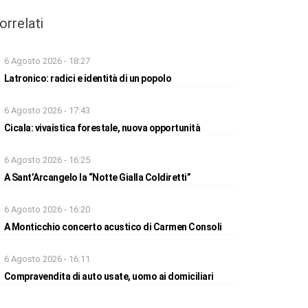
orrelati
6 Agosto 2026 - 18:27
Latronico: radici e identità di un popolo
6 Agosto 2026 - 17:43
Cicala: vivaistica forestale, nuova opportunità
6 Agosto 2026 - 16:25
A Sant’Arcangelo la “Notte Gialla Coldiretti”
6 Agosto 2026 - 16:20
A Monticchio concerto acustico di Carmen Consoli
6 Agosto 2026 - 16:11
Compravendita di auto usate, uomo ai domiciliari