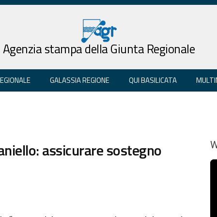
Agenzia stampa della Giunta Regionale
REGIONALE
GALASSIA REGIONE
QUI BASILICATA
MULTI
niello: assicurare sostegno
W