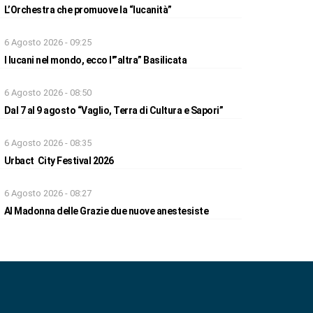
L’Orchestra che promuove la “lucanità”
6 Agosto 2026 - 09:25
I lucani nel mondo, ecco l'”altra” Basilicata
6 Agosto 2026 - 08:50
Dal 7 al 9 agosto “Vaglio, Terra di Cultura e Sapori”
6 Agosto 2026 - 08:35
Urbact City Festival 2026
6 Agosto 2026 - 08:27
Al Madonna delle Grazie due nuove anestesiste