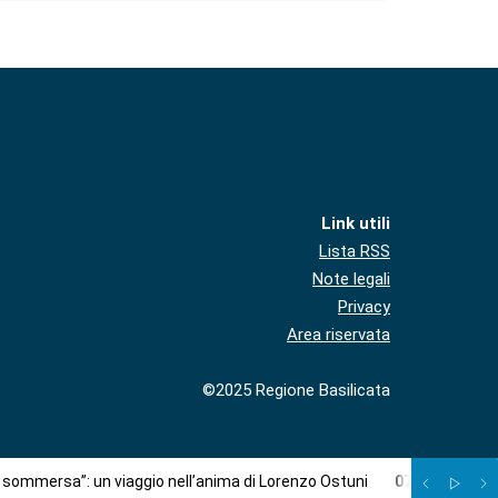
Link utili
Lista RSS
Note legali
Privacy
Area riservata
©2025 Regione Basilicata
à sommersa”: un viaggio nell’anima di Lorenzo Ostuni
07
/
08
:
Più c