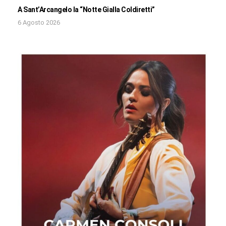
A Sant’Arcangelo la “Notte Gialla Coldiretti”
6 Agosto 2026