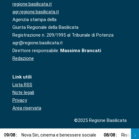
regione.basilicata.it
agr.regione.basilicata.it
Agenzia stampa della
Giunta Regionale della Basilicata
Registrazione n. 209/1995 al Tribunale di Potenza
agr@regione.basilicata.it
Direttore responsabile:
Massimo Brancati
Redazione
Link utili
Lista RSS
Note legali
Privacy
Area riservata
©2025 Regione Basilicata
09
/
08
:
Nova Siri, cinema e benessere sociale
08
/
08
:
Risorse i