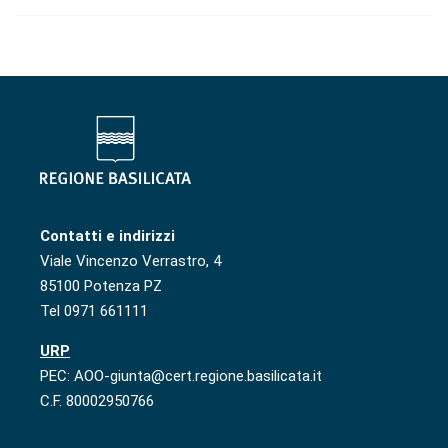
Contatti e indirizzi
Viale Vincenzo Verrastro, 4
85100 Potenza PZ
Tel 0971 661111
URP
PEC: AOO-giunta@cert.regione.basilicata.it
C.F. 80002950766