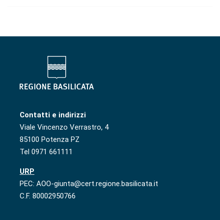
Contatti e indirizzi
Viale Vincenzo Verrastro, 4
85100 Potenza PZ
Tel 0971 661111
URP
PEC: AOO-giunta@cert.regione.basilicata.it
C.F. 80002950766