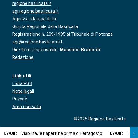
regione.basilicata.it
agr.regione.basilicata.it
Agenzia stampa della
Giunta Regionale della Basilicata
Registrazione n. 209/1995 al Tribunale di Potenza
agr@regione.basilicata.it
Direttore responsabile:
Massimo Brancati
Redazione
Link utili
Lista RSS
Note legali
Privacy
Area riservata
©2025 Regione Basilicata
07
/
08
:
Viabilità, le riaperture prima di Ferragosto
07
/
08
:
Via l