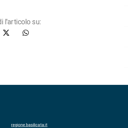
i l'articolo su:
regione.basilicata.it