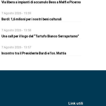
Via libera a impianti di accumulo Bess a Melfi e Picerno
7 Agosto 2026 - 15:59
Bardi: 1,6 milioni per i nostri beni culturali
7 Agosto 2026 - 13:58
Una call per il logo del “Tartufo Bianco Serrapotamo”
7 Agosto 2026 - 13:57
Incontro tra il Presidente Bardi e l’on. Mattia
Link utili