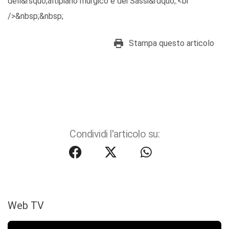
dell&rsquo;altipiano murgico e dei Sassi&rdquo;.<br
/>&nbsp;&nbsp;
Stampa questo articolo
Condividi l'articolo su:
Web TV