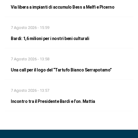
Via libera a impianti di accumulo Bess a Melfi e Picerno
7 Agosto 2026 - 15:59
Bardi: 1,6 milioni per i nostri beni culturali
7 Agosto 2026 - 13:58
Una call per il logo del “Tartufo Bianco Serrapotamo”
7 Agosto 2026 - 13:57
Incontro tra il Presidente Bardi e l’on. Mattia