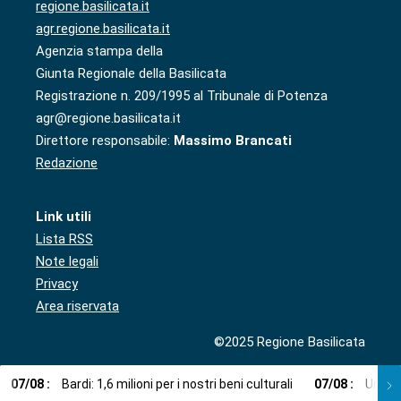
regione.basilicata.it
agr.regione.basilicata.it
Agenzia stampa della
Giunta Regionale della Basilicata
Registrazione n. 209/1995 al Tribunale di Potenza
agr@regione.basilicata.it
Direttore responsabile:
Massimo Brancati
Redazione
Link utili
Lista RSS
Note legali
Privacy
Area riservata
©2025 Regione Basilicata
07
/
08
:
Bardi: 1,6 milioni per i nostri beni culturali
07
/
08
:
Una ca