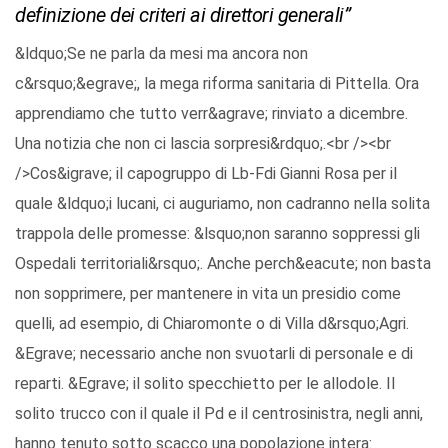
definizione dei criteri ai direttori generali”
&ldquo;Se ne parla da mesi ma ancora non
c&rsquo;&egrave;, la mega riforma sanitaria di Pittella. Ora
apprendiamo che tutto verr&agrave; rinviato a dicembre.
Una notizia che non ci lascia sorpresi&rdquo;.<br /><br
/>Cos&igrave; il capogruppo di Lb-Fdi Gianni Rosa per il
quale &ldquo;i lucani, ci auguriamo, non cadranno nella solita
trappola delle promesse: &lsquo;non saranno soppressi gli
Ospedali territoriali&rsquo;. Anche perch&eacute; non basta
non sopprimere, per mantenere in vita un presidio come
quelli, ad esempio, di Chiaromonte o di Villa d&rsquo;Agri.
&Egrave; necessario anche non svuotarli di personale e di
reparti. &Egrave; il solito specchietto per le allodole. Il
solito trucco con il quale il Pd e il centrosinistra, negli anni,
hanno tenuto sotto scacco una popolazione intera: