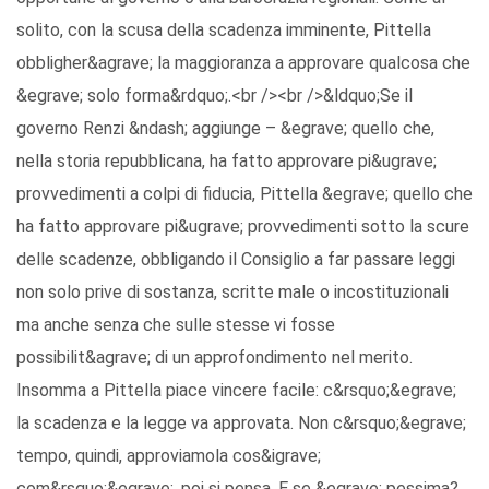
solito, con la scusa della scadenza imminente, Pittella
obbligher&agrave; la maggioranza a approvare qualcosa che
&egrave; solo forma&rdquo;.<br /><br />&ldquo;Se il
governo Renzi &ndash; aggiunge – &egrave; quello che,
nella storia repubblicana, ha fatto approvare pi&ugrave;
provvedimenti a colpi di fiducia, Pittella &egrave; quello che
ha fatto approvare pi&ugrave; provvedimenti sotto la scure
delle scadenze, obbligando il Consiglio a far passare leggi
non solo prive di sostanza, scritte male o incostituzionali
ma anche senza che sulle stesse vi fosse
possibilit&agrave; di un approfondimento nel merito.
Insomma a Pittella piace vincere facile: c&rsquo;&egrave;
la scadenza e la legge va approvata. Non c&rsquo;&egrave;
tempo, quindi, approviamola cos&igrave;
com&rsquo;&egrave;, poi si pensa. E se &egrave; pessima?