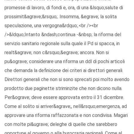
promesse di lavoro, di fondi e, ora, di una &lsquo;salute di
prossimit&agrave;&rsquo;. Insomma, &egrave; la solita
speculazione, una vergogna&rdquo;.<br /><br
/>&ldquo;Intanto &ndash;continua -&nbsp; la riforma del
servizio sanitario regionale sulla quale il Pd si spacca, in
realt&agrave; non c&rsquo;&egrave; ancora. Non si
pu&ograve; considerare una riforma un ddl di pochi articoli
che demanda la definizione dei criteri ai direttori generali.
Direttori generali che non si sono sprecati poi molto avendo
prodotto due paginette striminzite che non dicono nulla.
Per&ograve; deve essere approvata entro il 31 dicembre.
Come al solito si arriver&agrave;, nell&rsquo;emergenza, ad
approvare una riforma raffazzonata e non condivisa. Magari
con molte pi&ugrave; deleghe di quelle che sarebbero
opportune al governo o alla burocrazia regionali. Come al