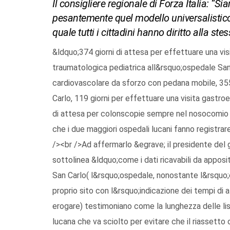
Il consigliere regionale di Forza Italia: “
pesantemente quel modello universalistico d
quale tutti i cittadini hanno diritto alla ste
&ldquo;374 giorni di attesa per effettuare una vis
traumatologica pediatrica all&rsquo;ospedale San 
cardiovascolare da sforzo con pedana mobile, 35
Carlo, 119 giorni per effettuare una visita gastro
di attesa per colonscopie sempre nel nosocomio di 
che i due maggiori ospedali lucani fanno registrar
/><br />Ad affermarlo &egrave; il presidente del g
sottolinea &ldquo;come i dati ricavabili da apposi
San Carlo( l&rsquo;ospedale, nonostante l&rsquo;ob
proprio sito con l&rsquo;indicazione dei tempi di
erogare) testimoniano come la lunghezza delle list
lucana che va sciolto per evitare che il riassetto