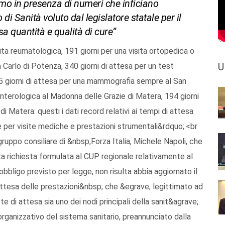
Siamo in presenza di numeri che inficiano
i Sanità voluto dal legislatore statale per il
ssa quantità e qualità di cure”
ita reumatologica, 191 giorni per una visita ortopedica o
U
Carlo di Potenza, 340 giorni di attesa per un test
5 giorni di attesa per una mammografia sempre al San
enterologica al Madonna delle Grazie di Matera, 194 giorni
Matera: questi i dati record relativi ai tempi di attesa
e per visite mediche e prestazioni strumentali&rdquo;.<br
ruppo consiliare di &nbsp;Forza Italia, Michele Napoli, che
ta richiesta formulata al CUP regionale relativamente al
bligo previsto per legge, non risulta abbia aggiornato il
 attesa delle prestazioni&nbsp; che &egrave; legittimato ad
e di attesa sia uno dei nodi principali della sanit&agrave;
 organizzativo del sistema sanitario, preannunciato dalla