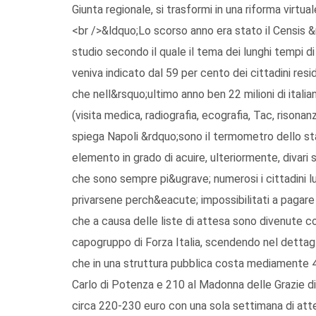
Giunta regionale, si trasformi in una riforma virtual
<br />&ldquo;Lo scorso anno era stato il Censis &
studio secondo il quale il tema dei lunghi tempi d
veniva indicato dal 59 per cento dei cittadini resi
che nell&rsquo;ultimo anno ben 22 milioni di ital
(visita medica, radiografia, ecografia, Tac, rison
spiega Napoli &rdquo;sono il termometro dello st
elemento in grado di acuire, ulteriormente, divari s
che sono sempre pi&ugrave; numerosi i cittadini lu
privarsene perch&eacute; impossibilitati a pagare d
che a causa delle liste di attesa sono divenute c
capogruppo di Forza Italia, scendendo nel dettag
che in una struttura pubblica costa mediamente 40 
Carlo di Potenza e 210 al Madonna delle Grazie d
circa 220-230 euro con una sola settimana di at