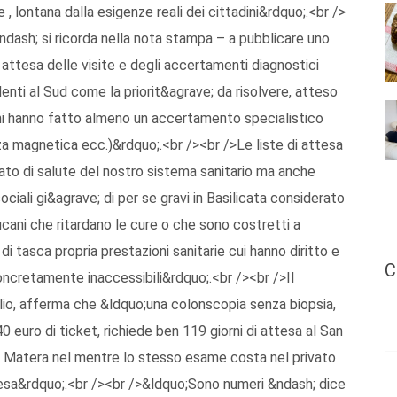
e , lontana dalla esigenze reali dei cittadini&rdquo;.<br />
ndash; si ricorda nella nota stampa – a pubblicare uno
i attesa delle visite e degli accertamenti diagnostici
denti al Sud come la priorit&agrave; da risolvere, atteso
iani hanno fatto almeno un accertamento specialistico
anza magnetica ecc.)&rdquo;.<br /><br />Le liste di attesa
ato di salute del nostro sistema sanitario ma anche
ociali gi&agrave; di per se gravi in Basilicata considerato
cani che ritardano le cure o che sono costretti a
i tasca propria prestazioni sanitarie cui hanno diritto e
C
oncretamente inaccessibili&rdquo;.<br /><br />Il
lio, afferma che &ldquo;una colonscopia senza biopsia,
euro di ticket, richiede ben 119 giorni di attesa al San
i Matera nel mentre lo stesso esame costa nel privato
tesa&rdquo;.<br /><br />&ldquo;Sono numeri &ndash; dice