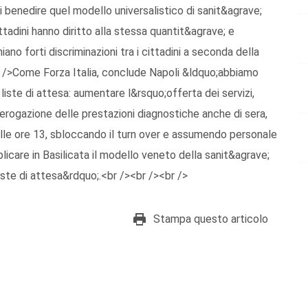
benedire quel modello universalistico di sanit&agrave;
cittadini hanno diritto alla stessa quantit&agrave; e
iano forti discriminazioni tra i cittadini a seconda della
br />Come Forza Italia, conclude Napoli &ldquo;abbiamo
iste di attesa: aumentare l&rsquo;offerta dei servizi,
;erogazione delle prestazioni diagnostiche anche di sera,
 alle ore 13, sbloccando il turn over e assumendo personale
replicare in Basilicata il modello veneto della sanit&agrave;
liste di attesa&rdquo;.<br /><br /><br />
Stampa questo articolo