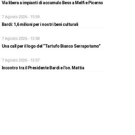
Via libera a impianti di accumulo Bess a Melfi e Picerno
7 Agosto 2026 - 15:59
Bardi: 1,6 milioni per i nostri beni culturali
7 Agosto 2026 - 13:58
Una call per il logo del “Tartufo Bianco Serrapotamo”
7 Agosto 2026 - 13:57
Incontro tra il Presidente Bardi e l’on. Mattia