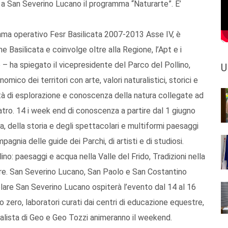
 a San Severino Lucano il programma “Naturarte”. E’
ramma operativo Fesr Basilicata 2007-2013 Asse IV, è
 Basilicata e coinvolge oltre alla Regione, l’Apt e i
e – ha spiegato il vicepresidente del Parco del Pollino,
U
mico dei territori con arte, valori naturalistici, storici e
ità di esplorazione e conoscenza della natura collegate ad
eatro. 14 i week end di conoscenza a partire dal 1 giugno
ra, della storia e degli spettacolari e multiformi paesaggi
agnia delle guide dei Parchi, di artisti e di studiosi.
no: paesaggi e acqua nella Valle del Frido, Tradizioni nella
ure. San Severino Lucano, San Paolo e San Costantino
olare San Severino Lucano ospiterà l’evento dal 14 al 16
o zero, laboratori curati dai centri di educazione equestre,
ornalista di Geo e Geo Tozzi animeranno il weekend.