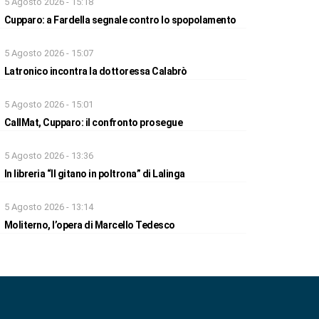
5 Agosto 2026 - 15:18
Cupparo: a Fardella segnale contro lo spopolamento
5 Agosto 2026 - 15:07
Latronico incontra la dottoressa Calabrò
5 Agosto 2026 - 15:01
CallMat, Cupparo: il confronto prosegue
5 Agosto 2026 - 13:36
In libreria “Il gitano in poltrona” di Lalinga
5 Agosto 2026 - 13:14
Moliterno, l’opera di Marcello Tedesco