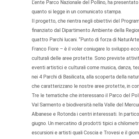
L’ente Parco Nazionale del Pollino, ha presentato
quanto si legge in un comunicato stampa.
Il progetto, che rientra negli obiettivi del Prog
finanziato dal Dipartimento Ambiente della Regione
quattro Parchi lucani. “Punto di forza di NaturArt
Franco Fiore – è il voler coniugare lo sviluppo econo
culturali delle aree protette. Sono previste attiv
eventi artistici e culturali come musica, danza, t
nei 4 Parchi di Basilicata, alla scoperta della natu
che caratterizzano le nostre aree protette, in comp
Tre le tematiche che interessano il Parco del Polli
Val Sarmento e biodiversità nella Valle del Merc
Albanese e Rotonda i centri interessati. In partic
giugno. Un mercatino di prodotti tipici a chilometr
escursioni e artisti quali Coscia e Trovesi e il gi