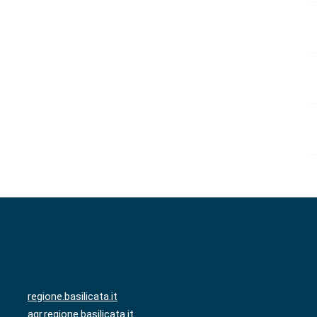
regione.basilicata.it
agr.regione.basilicata.it