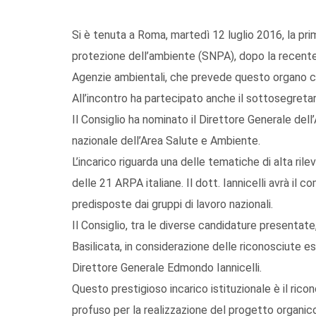
Si è tenuta a Roma, martedì 12 luglio 2016, la pri
protezione dell’ambiente (SNPA), dopo la recente
Agenzie ambientali, che prevede questo organo co
All’incontro ha partecipato anche il sottosegretar
Il Consiglio ha nominato il Direttore Generale del
nazionale dell’Area Salute e Ambiente.
L’incarico riguarda una delle tematiche di alta ril
delle 21 ARPA italiane. Il dott. Iannicelli avrà il 
predisposte dai gruppi di lavoro nazionali.
Il Consiglio, tra le diverse candidature presentat
Basilicata, in considerazione delle riconosciute 
Direttore Generale Edmondo Iannicelli.
Questo prestigioso incarico istituzionale è il rico
profuso per la realizzazione del progetto organico