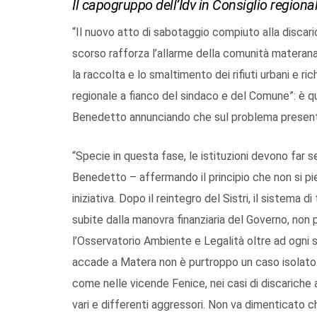
Il capogruppo dell’Idv in Consiglio regio
“Il nuovo atto di sabotaggio compiuto alla discar
scorso rafforza l’allarme della comunità materan
la raccolta e lo smaltimento dei rifiuti urbani e ric
regionale a fianco del sindaco e del Comune”: è q
Benedetto annunciando che sul problema present
“Specie in questa fase, le istituzioni devono far se
Benedetto – affermando il principio che non si pi
iniziativa. Dopo il reintegro del Sistri, il sistema di
subite dalla manovra finanziaria del Governo, non
l’Osservatorio Ambiente e Legalità oltre ad ogni
accade a Matera non è purtroppo un caso isolato. L
come nelle vicende Fenice, nei casi di discariche a
vari e differenti aggressori. Non va dimenticato c