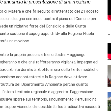
nale annuncia la presentazione di una mozione
ica di Matera e che fa seguito all’attentato del 21 agosto
a su un disegno criminoso contro il piano del Comune per
hiede un’iniziativa forte del Consiglio e della Giunta
U
uanto sostiene il capogruppo di Idv alla Regione Nicola
erà una mozione.
ntire la propria presenza tra i cittadini – aggiunge
egheranno e che anzi rafforzeranno vigilanza, impegno ed
 tracciabilità dei rifiuti, abolito in una delle tante modifiche
 possiamo accontentarci e la Regione deve attivare
 struttura del Dipartimento Ambiente perché quanto
’intero territorio regionale è aggredito. L’aggressione
busive sparse sul territorio, l’inquinamento Pertusillo ha
he troppe vicende, dai cosiddetti fusti radioattivi nascosti