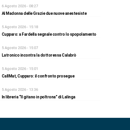
6 Agosto 2026 - 08:27
Al Madonna delle Grazie due nuove anestesiste
5 Agosto 2026 - 15:18
Cupparo: a Fardella segnale contro lo spopolamento
5 Agosto 2026 - 15:07
Latronico incontra la dottoressa Calabrò
5 Agosto 2026 - 15:01
CallMat, Cupparo: il confronto prosegue
5 Agosto 2026 - 13:36
In libreria “Il gitano in poltrona” di Lalinga