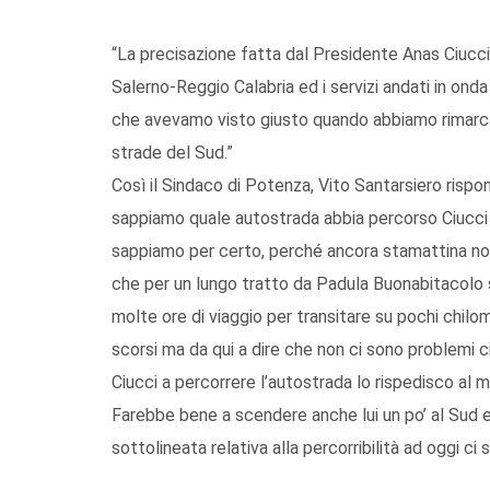
“La precisazione fatta dal Presidente Anas Ciucci i
Salerno-Reggio Calabria ed i servizi andati in onda
che avevamo visto giusto quando abbiamo rimarca
strade del Sud.”
Così il Sindaco di Potenza, Vito Santarsiero rispo
sappiamo quale autostrada abbia percorso Ciucci p
sappiamo per certo, perché ancora stamattina nos
che per un lungo tratto da Padula Buonabitacolo 
molte ore di viaggio per transitare su pochi chilo
scorsi ma da qui a dire che non ci sono problemi 
Ciucci a percorrere l’autostrada lo rispedisco al m
Farebbe bene a scendere anche lui un po’ al Sud e 
sottolineata relativa alla percorribilità ad oggi ci