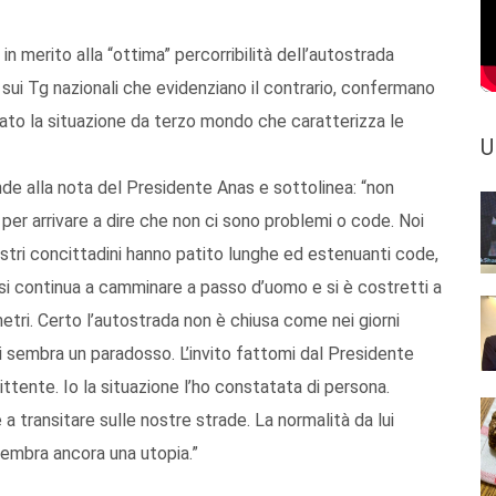
n merito alla “ottima” percorribilità dell’autostrada
 sui Tg nazionali che evidenziano il contrario, confermano
to la situazione da terzo mondo che caratterizza le
U
nde alla nota del Presidente Anas e sottolinea: “non
er arrivare a dire che non ci sono problemi o code. Noi
tri concittadini hanno patito lunghe ed estenuanti code,
si continua a camminare a passo d’uomo e si è costretti a
metri. Certo l’autostrada non è chiusa come nei giorni
ci sembra un paradosso. L’invito fattomi dal Presidente
ittente. Io la situazione l’ho constatata di persona.
a transitare sulle nostre strade. La normalità da lui
 sembra ancora una utopia.”