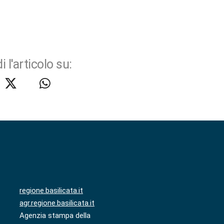
i l'articolo su:
regione.basilicata.it
agr.regione.basilicata.it
Agenzia stampa della