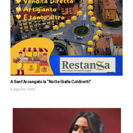
A Sant’Arcangelo la “Notte Gialla Coldiretti”
6 Agosto 2026