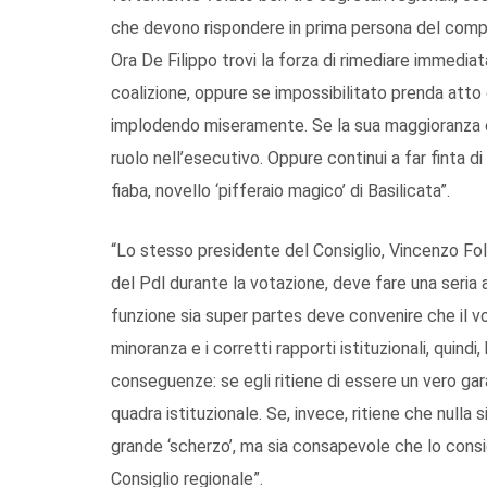
che devono rispondere in prima persona del compor
Ora De Filippo trovi la forza di rimediare immedia
coalizione, oppure se impossibilitato prenda atto 
implodendo miseramente. Se la sua maggioranza è in
ruolo nell’esecutivo. Oppure continui a far finta 
fiaba, novello ‘pifferaio magico’ di Basilicata”.
“Lo stesso presidente del Consiglio, Vincenzo Fol
del Pdl durante la votazione, deve fare una seria a
funzione sia super partes deve convenire che il voto 
minoranza e i corretti rapporti istituzionali, quind
conseguenze: se egli ritiene di essere un vero gara
quadra istituzionale. Se, invece, ritiene che nulla 
grande ‘scherzo’, ma sia consapevole che lo consi
Consiglio regionale”.