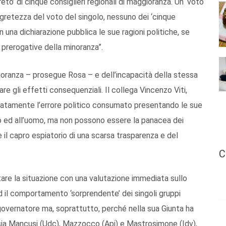
eto’ di cinque consiglieri regionali di maggioranza. Un ‘voto
segretezza del voto del singolo, nessuno dei ‘cinque
on una dichiarazione pubblica le sue ragioni politiche, se
e prerogative della minoranza”.
gioranza – prosegue Rosa – e dell’incapacità della stessa
are gli effetti consequenziali. Il collega Vincenzo Viti,
iatamente l’errore politico consumato presentando le sue
co ed all’uomo, ma non possono essere la panacea dei
 il capro espiatorio di una scarsa trasparenza e del
C
ntare la situazione con una valutazione immediata sullo
 il comportamento ‘sorprendente’ dei singoli gruppi
governatore ma, soprattutto, perché nella sua Giunta ha
ssia Mancusi (Udc), Mazzocco (Api) e Mastrosimone (Idv),