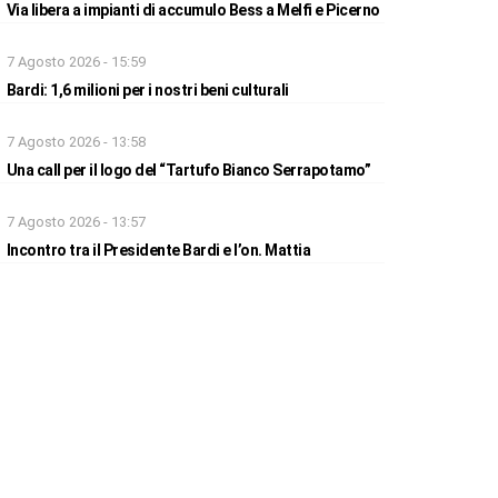
Via libera a impianti di accumulo Bess a Melfi e Picerno
7 Agosto 2026 - 15:59
Bardi: 1,6 milioni per i nostri beni culturali
7 Agosto 2026 - 13:58
Una call per il logo del “Tartufo Bianco Serrapotamo”
7 Agosto 2026 - 13:57
Incontro tra il Presidente Bardi e l’on. Mattia