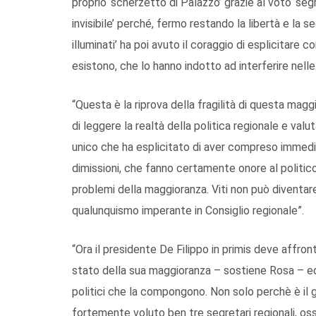
proprio ‘scherzetto di Palazzo’ grazie al voto ‘segr
invisibile’ perché, fermo restando la libertà e la 
illuminati’ ha poi avuto il coraggio di esplicitare c
esistono, che lo hanno indotto ad interferire nell
“Questa è la riprova della fragilità di questa mag
di leggere la realtà della politica regionale e valut
unico che ha esplicitato di aver compreso immed
dimissioni, che fanno certamente onore al politi
problemi della maggioranza. Viti non può diventare
qualunquismo imperante in Consiglio regionale”.
“Ora il presidente De Filippo in primis deve affro
stato della sua maggioranza – sostiene Rosa – ed
politici che la compongono. Non solo perchè è il 
fortemente voluto ben tre segretari regionali, o