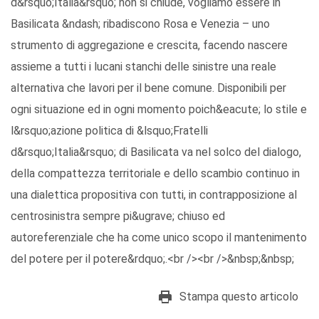
d&rsquo;Italia&rsquo; non si chiude, vogliamo essere in
Basilicata &ndash; ribadiscono Rosa e Venezia – uno
strumento di aggregazione e crescita, facendo nascere
assieme a tutti i lucani stanchi delle sinistre una reale
alternativa che lavori per il bene comune. Disponibili per
ogni situazione ed in ogni momento poich&eacute; lo stile e
l&rsquo;azione politica di &lsquo;Fratelli
d&rsquo;Italia&rsquo; di Basilicata va nel solco del dialogo,
della compattezza territoriale e dello scambio continuo in
una dialettica propositiva con tutti, in contrapposizione al
centrosinistra sempre pi&ugrave; chiuso ed
autoreferenziale che ha come unico scopo il mantenimento
del potere per il potere&rdquo;.<br /><br />&nbsp;&nbsp;
Stampa questo articolo