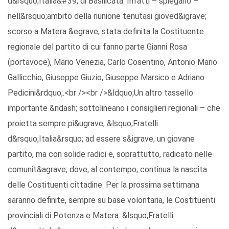
d&rsquo;Italia&#39; di Basilicata. Infatti – spiegano –
nell&rsquo;ambito della riunione tenutasi gioved&igrave;
scorso a Matera &egrave; stata definita la Costituente
regionale del partito di cui fanno parte Gianni Rosa
(portavoce), Mario Venezia, Carlo Cosentino, Antonio Mario
Gallicchio, Giuseppe Giuzio, Giuseppe Marsico e Adriano
Pedicini&rdquo;.<br /><br />&ldquo;Un altro tassello
importante &ndash; sottolineano i consiglieri regionali – che
proietta sempre pi&ugrave; &lsquo;Fratelli
d&rsquo;Italia&rsquo; ad essere s&igrave; un giovane
partito, ma con solide radici e, soprattutto, radicato nelle
comunit&agrave; dove, al contempo, continua la nascita
delle Costituenti cittadine. Per la prossima settimana
saranno definite, sempre su base volontaria, le Costituenti
provinciali di Potenza e Matera. &lsquo;Fratelli