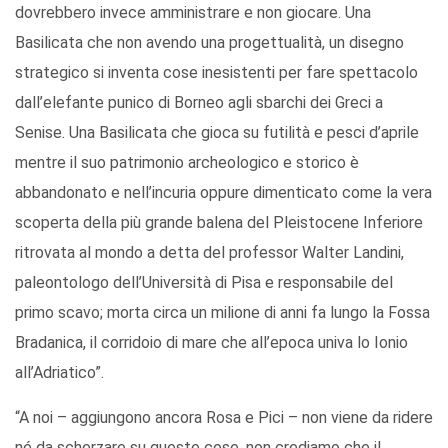
dovrebbero invece amministrare e non giocare. Una
Basilicata che non avendo una progettualità, un disegno
strategico si inventa cose inesistenti per fare spettacolo
dall’elefante punico di Borneo agli sbarchi dei Greci a
Senise. Una Basilicata che gioca su futilità e pesci d’aprile
mentre il suo patrimonio archeologico e storico è
abbandonato e nell’incuria oppure dimenticato come la vera
scoperta della più grande balena del Pleistocene Inferiore
ritrovata al mondo a detta del professor Walter Landini,
paleontologo dell’Università di Pisa e responsabile del
primo scavo; morta circa un milione di anni fa lungo la Fossa
Bradanica, il corridoio di mare che all’epoca univa lo Ionio
all’Adriatico”.
“A noi – aggiungono ancora Rosa e Pici – non viene da ridere
né da scherzare su queste cose, non crediamo che il