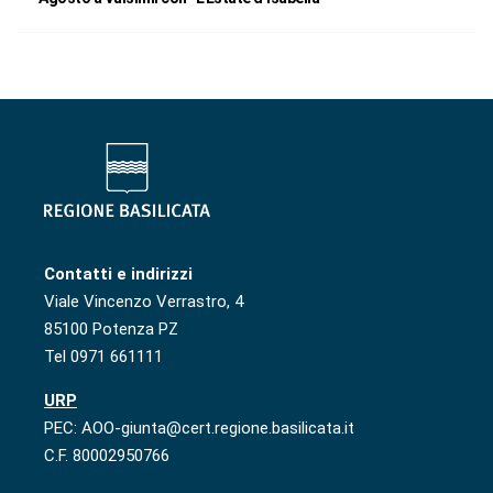
Contatti e indirizzi
Viale Vincenzo Verrastro, 4
85100 Potenza PZ
Tel 0971 661111
URP
PEC: AOO-giunta@cert.regione.basilicata.it
C.F. 80002950766