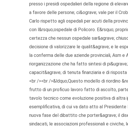
presso i presidi ospedalieri della regione di elevar
a favore delle persone; ci&ograve; vale per il Crob
Carlo rispetto agli ospedali per acuti della provi
con l&rsquo;ospedale di Policoro. E&rsquo; propr
certezza che nessun ospedale sar&agrave; chiuso&
decisione di valorizzare le qualit&agrave; e le esp
la conferma delle due aziende provinciali, Asm e 
riorganizzazione che ha fatto sintesi di pi&ugrave;
capacit&agrave; di tenuta finanziaria e di risposta
<br /><br />&ldquo;Questo modello di riordino &n
frutto di un proficuo lavoro fatto di ascolto, par
tavolo tecnico come evoluzione positiva di altra
esemplificativa, di cui va dato atto al Presidente
nuova fase del dibattito che porter&agrave; il dise
sindacati, le associazioni professionali e civiche, 