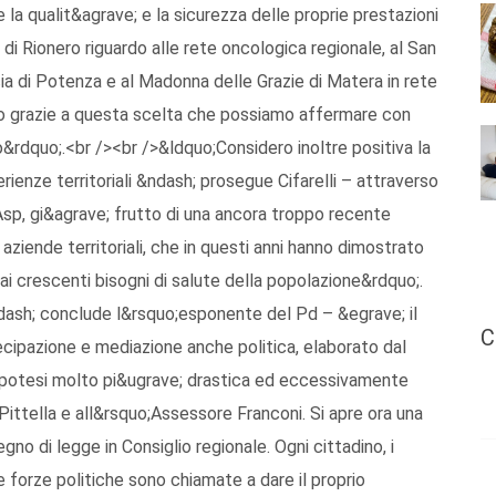
e la qualit&agrave; e la sicurezza delle proprie prestazioni
 di Rionero riguardo alle rete oncologica regionale, al San
ncia di Potenza e al Madonna delle Grazie di Matera in rete
io grazie a questa scelta che possiamo affermare con
rdquo;.<br /><br />&ldquo;Considero inoltre positiva la
erienze territoriali &ndash; prosegue Cifarelli – attraverso
Asp, gi&agrave; frutto di una ancora troppo recente
 aziende territoriali, che in questi anni hanno dimostrato
 ai crescenti bisogni di salute della popolazione&rdquo;.
dash; conclude l&rsquo;esponente del Pd – &egrave; il
C
tecipazione e mediazione anche politica, elaborato dal
 ipotesi molto pi&ugrave; drastica ed eccessivamente
 Pittella e all&rsquo;Assessore Franconi. Si apre ora una
gno di legge in Consiglio regionale. Ogni cittadino, i
le forze politiche sono chiamate a dare il proprio