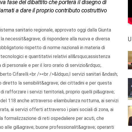
a fase del dibattito che porterà il disegno di
iamati a dare il proprio contributo costruttivo
sistema sanitario regionale, approvato oggi dalla Giunta
U
 la necessit&agrave; di rispondere alla nuova e diversa
bbligatorio rispetto di norme nazionali in materia di
 tecnologici e quantitativi relativi all&rsquo;assistenza
 di personale e per il loro orario di servizio&rdquo;.
rto Cifarelli.<br /><br />&ldquo;I servizi sanitari &ndash;
iretto la sensibilit&agrave; dei cittadini e per questa
rafforzare i servizi territoriali, proprio quelli pi&ugrave;
 del 118 anche attraverso eliambulanza notturna, ai servizi
ta, ai servizi offerti attraverso i piani sociali di zona, ai
a formalizzazione di reti ospedaliere per acuti, che
no alle gi&agrave; buone professionalit&agrave; operanti