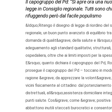
Il capogruppo del Pd: “Si apre ora una nuov
legge in Consiglio regionale. Tutti sono ch
rifuggendo però dal facile populismo
&ldquo;Ritengo il disegno di legge di riordino del 
regionale, un buon punto avanzato di equilibrio tra
domanda di qualit&agrave; della salute e l&rsquo;o
adeguamento agli standard qualitativi, strutturali,
ospedaliera, oltre che ai limiti imposti per la spesa
E&rsquo; quanto dichiara il capogruppo del Pd, Robe
prosegue il capogruppo del Pd – toccano in modo d
ragione &egrave; da apprezzare la volont&agrave; di 
vicini fisicamente al cittadino: dal potenziamento
distrettuali, all&rsquo;assistenza domiciliare integra
punti salute. Cos&igrave; come &egrave; positiva l
abbattono inutili steccati burocratici e consento