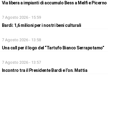
Via libera a impianti di accumulo Bess a Melfi e Picerno
7 Agosto 2026 - 15:59
Bardi: 1,6 milioni per i nostri beni culturali
7 Agosto 2026 - 13:58
Una call per il logo del “Tartufo Bianco Serrapotamo”
7 Agosto 2026 - 13:57
Incontro tra il Presidente Bardi e l’on. Mattia