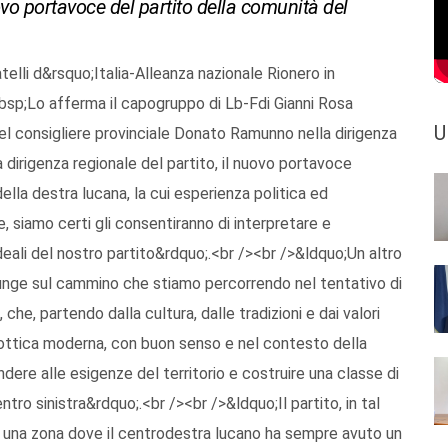
ovo portavoce del partito della comunità del
telli d&rsquo;Italia-Alleanza nazionale Rionero in
nbsp;Lo afferma il capogruppo di Lb-Fdi Gianni Rosa
U
l consigliere provinciale Donato Ramunno nella dirigenza
 dirigenza regionale del partito, il nuovo portavoce
ella destra lucana, la cui esperienza politica ed
, siamo certi gli consentiranno di interpretare e
 ideali del nostro partito&rdquo;.<br /><br />&ldquo;Un altro
unge sul cammino che stiamo percorrendo nel tentativo di
che, partendo dalla cultura, dalle tradizioni e dai valori
 in ottica moderna, con buon senso e nel contesto della
dere alle esigenze del territorio e costruire una classe di
ntro sinistra&rdquo;.<br /><br />&ldquo;Il partito, in tal
 una zona dove il centrodestra lucano ha sempre avuto un