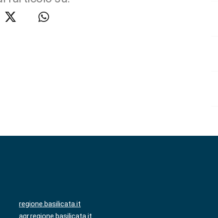
regione.basilicata.it
agr.regione.basilicata.it