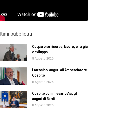
ltimi pubblicati
Cupparo su risorse, lavoro, energia
e sviluppo
8 Agosto 2026
Latronico: auguri all’Ambasciatore
Cospito
8 Agosto 2026
Cospito commissario Asi, gli
auguri di Bardi
8 Agosto 2026