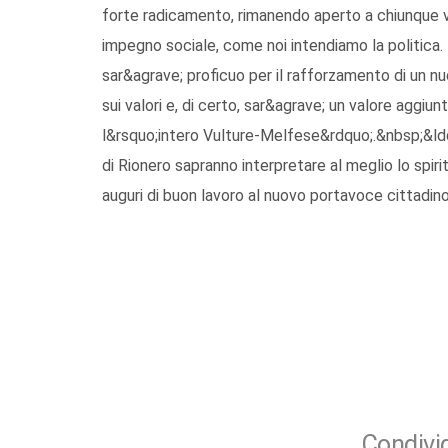
forte radicamento, rimanendo aperto a chiunque vogl
impegno sociale, come noi intendiamo la politica. I
sar&agrave; proficuo per il rafforzamento di un n
sui valori e, di certo, sar&agrave; un valore aggi
l&rsquo;intero Vulture-Melfese&rdquo;.&nbsp;&ld
di Rionero sapranno interpretare al meglio lo spir
auguri di buon lavoro al nuovo portavoce cittadin
Condivid