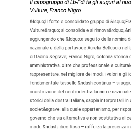
Il capogruppo di Lb-Fdi fa gli auguri al nu
Vulture, Franco Nigro
&ldquo;Il forte e consolidato gruppo di &lsquo;Fra
Vulture&rsquo; si consolida e si rinnova&rdquo;.&
aggiungendo che &ldquo;a seguito della nomina de
nazionale e della portavoce Aurelia Belluscio nella
cittadino &egrave; Franco Nigro, colonna storica d
amministrativa, oltre che professionale e culturale
rappresentare, nel migliore dei modi, i valori e gli
fondamentale tassello &ndash;continua – si aggi
ricostruzione del centrodestra lucano e nazionale, 
storici della destra italiana, sappia interpretarli
societ&agrave; alla quale apparteniamo, per rispon
governo che sia alternativa e non sostitutiva al ce
modo &ndash; dice Rosa – rafforza la presenza in