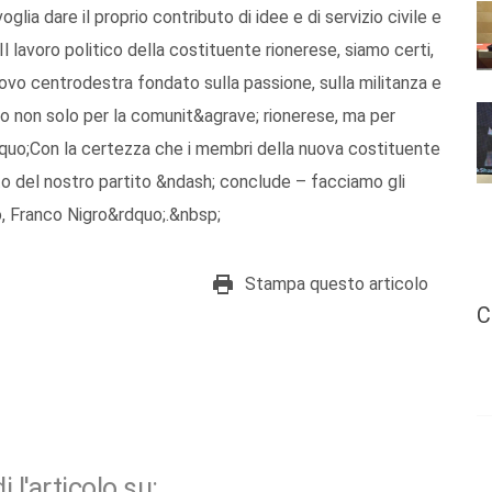
ia dare il proprio contributo di idee e di servizio civile e
l lavoro politico della costituente rionerese, siamo certi,
uovo centrodestra fondato sulla passione, sulla militanza e
unto non solo per la comunit&agrave; rionerese, ma per
quo;Con la certezza che i membri della nuova costituente
ito del nostro partito &ndash; conclude – facciamo gli
o, Franco Nigro&rdquo;.&nbsp;
Stampa questo articolo
C
i l'articolo su: