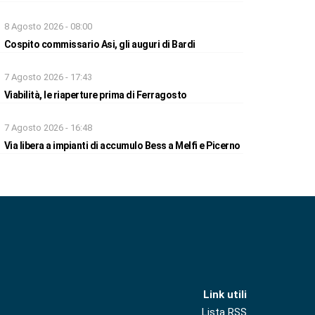
8 Agosto 2026 - 08:00
Cospito commissario Asi, gli auguri di Bardi
7 Agosto 2026 - 17:43
Viabilità, le riaperture prima di Ferragosto
7 Agosto 2026 - 16:48
Via libera a impianti di accumulo Bess a Melfi e Picerno
Link utili
Lista RSS