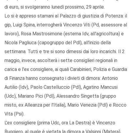
di euro, si svolgeranno lunedì prossimo, 29 aprile.
Lo si è appreso stamani al Palazzo di giustizia di Potenza: il
gip, Luigi Spina, interrogherà Vincenzo Viti (Pd, assessore al
lavoro), Rosa Mastrosimone (esterna Idv, all'agricoltura) e
Nicola Pagliuca (capogruppo del Pdl), all'inizio della
settimana. Tutti e tre si sono dimessi dai loro incarichi. Il 2
maggio, invece, ascolterà i sette consiglieri regionali in
carica e l'ex consigliere, ai quali Carabinieri, Polizia e Guardia
di Finanza hanno consegnato i divieti di dimora: Antonio
Autilio (Idv), Paolo Castelluccio (Pdl), Agatino Mancusi
(Udc), Mariano Pici (Pdl), Alessandro Singetta (gruppo
misto, ex Alleanza per l'Italia), Mario Venezia (Pdl) e Rocco
Vita (Psi).
L'ex consigliere (prima Udc, ora La Destra) è Vincenzo
Ruggiero, al quale è vietata la dimora a Valsinni (Matera),