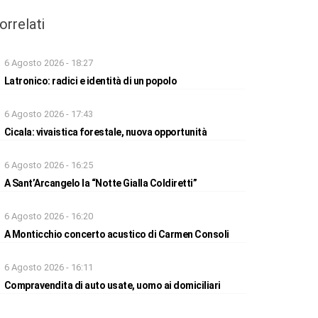
orrelati
6 Agosto 2026 - 18:27
Latronico: radici e identità di un popolo
6 Agosto 2026 - 17:43
Cicala: vivaistica forestale, nuova opportunità
6 Agosto 2026 - 16:25
A Sant’Arcangelo la “Notte Gialla Coldiretti”
6 Agosto 2026 - 16:20
A Monticchio concerto acustico di Carmen Consoli
6 Agosto 2026 - 16:11
Compravendita di auto usate, uomo ai domiciliari