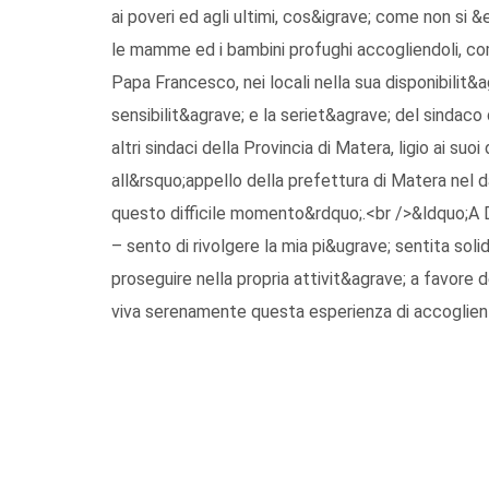
ai poveri ed agli ultimi, cos&igrave; come non si 
le mamme ed i bambini profughi accogliendoli, co
Papa Francesco, nei locali nella sua disponibilit&a
sensibilit&agrave; e la seriet&agrave; del sindaco 
altri sindaci della Provincia di Matera, ligio ai su
all&rsquo;appello della prefettura di Matera nel 
questo difficile momento&rdquo;.<br />&ldquo;A Do
– sento di rivolgere la mia pi&ugrave; sentita soli
proseguire nella propria attivit&agrave; a favor
viva serenamente questa esperienza di accoglien