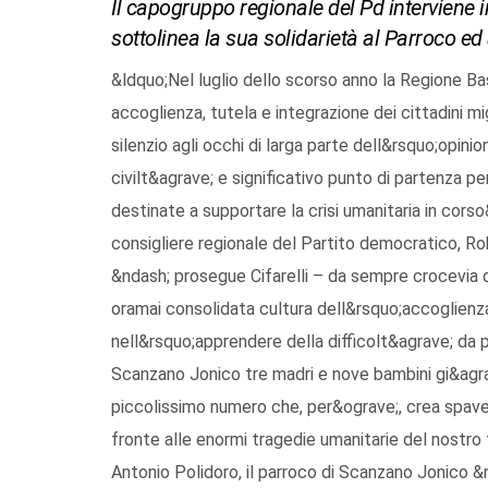
Il capogruppo regionale del Pd interviene in m
sottolinea la sua solidarietà al Parroco e
&ldquo;Nel luglio dello scorso anno la Regione Bas
accoglienza, tutela e integrazione dei cittadini m
silenzio agli occhi di larga parte dell&rsquo;opin
civilt&agrave; e significativo punto di partenza pe
destinate a supportare la crisi umanitaria in cor
consigliere regionale del Partito democratico, Robe
&ndash; prosegue Cifarelli – da sempre crocevia de
oramai consolidata cultura dell&rsquo;accoglienz
nell&rsquo;apprendere della difficolt&agrave; da p
Scanzano Jonico tre madri e nove bambini gi&agrav
piccolissimo numero che, per&ograve;, crea spaven
fronte alle enormi tragedie umanitarie del nostr
Antonio Polidoro, il parroco di Scanzano Jonico &nd