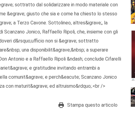
&egrave; sottratto dal solidarizzare in modo materiale con
me &egrave; giusto che sia e come ha chiesto lo stesso
grave; a Terzo Cavone. Sottolineo, altres&igrave;, la
di Scanzano Jonico, Raffaello Ripoli, che, insieme con gli
oi doveri d&rsquo;ufficio non si &egrave; sottratto
dare&nbsp; una disponibilit&agrave;&nbsp; a superare
n Antonio e a Raffaello Ripoli &ndash; conclude Cifarelli
dariet&agrave; e gratitudine invitando entrambi a
e della comunit&agrave; e perch&eacute; Scanzano Jonico
za con maturit&agrave; ed altruismo&rdquo;.<br />
Stampa questo articolo