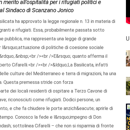
erito all’ospitalità per i rifugiati politici e
d al Sindaco di Scanzano Jonico
ilicata ha approvato la legge regionale n. 13 in materia di
igranti e rifugiati. Essa, probabilmente passata sotto
U
ione pubblica, ma rappresenta una legge di grande
r l&rsquo;attuazione di politiche di coesione sociale
so&rdquo;.&nbsp;<br /><br />E&rsquo; quanto afferma il
rto Cifarelli.<br /><br />&ldquo;La Basilicata, infatti
lle culture del Mediterraneo e terra di migrazioni, ha una
a. Questa premessa stride con forza
arte dei locali residenti di ospitare a Terzo Cavone di
e; riconosciuti come rifugiati. Dodici persone, un
to, e che fa chiudere le porte anzich&eacute; aprirle di
o tempo. Conosco la fede e l&rsquo;impegno di Don
ash; sottolinea Cifarelli – che non si risparmia di fronte