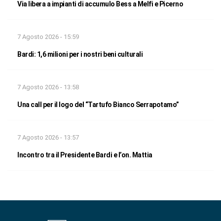
Via libera a impianti di accumulo Bess a Melfi e Picerno
7 Agosto 2026 - 15:59
Bardi: 1,6 milioni per i nostri beni culturali
7 Agosto 2026 - 13:58
Una call per il logo del “Tartufo Bianco Serrapotamo”
7 Agosto 2026 - 13:57
Incontro tra il Presidente Bardi e l’on. Mattia