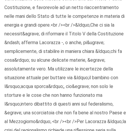
Costituzione, e favorevole ad un netto riaccentramento
nelle mani dello Stato di tutte le competenze in materia di
energia e grandi opere.<br /><br />&ldquo;Che ci sia la
necessit&agrave; di riformare il Titolo V della Costituzione
&ndash; afferma Lacorazza -, o anche, pi&ugrave;
semplicemente, di stabilire in maniera chiara &ldquo;chi fa
cosa&rdquo; su alcune delicate materie, &egrave;
assolutamente vero. Ma utilizzare le incertezze della
situazione attuale per buttare via &ldquo;il bambino con
l&rsquo;acqua sporca&rdquo;, cio&egrave; non solo le
storture e le cose che non hanno funzionato ma
l&rsquo;intero dibattito di questi anni sul federalismo,
&egrave; una scorciatoia che non fa bene al nostro Paese e
al Mezzogiorno&rdquo;.<br /><br />Per Lacorazza &ldquo;la
crisi del regionalismo richiede una riflessione seria sulla