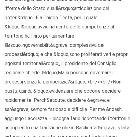
riforma dello Stato e sull&rsquo;articolazione dei
poteri&rdquo;. E a Chicco Testa, per il quale
&ldquo;l&rsquo;avvicinamento delle competenze al
territorio ha finito per aumentare
l&rsquo;ingovernabilit&agrave; complessiva dei
processi&rdquo; e che &ldquo;sono proliferati veri e propri
egoismi territoriali&rdquo;, il presidente del Consiglio
regionale chiede: &ldquo;Ma si possono governare i
processi senza la democrazia?&rdquo;.<br /><br />Non
basta, quindi, &ldquo;evidenziare che occorre decidere
rapidamente. Perch&eacute; decidere &egrave; e
sar&agrave; sempre faticoso e difficile. Per me &ndash;
aggiunge Lacorazza – bisogna farlo rispettando i territori e
riscoprendo una tradizione che in Basilicata &egrave; stata
virtuosa, e ci ha portato a praticare quel federalismo