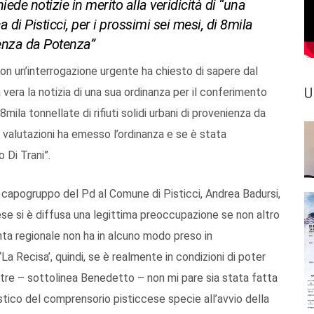
chiede notizie in merito alla veridicità di “una
 di Pisticci, per i prossimi sei mesi, di 8mila
nienza da Potenza”
 con un’interrogazione urgente ha chiesto di sapere dal
U
a vera la notizia di una sua ordinanza per il conferimento
i 8mila tonnellate di rifiuti solidi urbani di provenienza da
i valutazioni ha emesso l’ordinanza e se è stata
 Di Trani”.
l capogruppo del Pd al Comune di Pisticci, Andrea Badursi,
se si è diffusa una legittima preoccupazione se non altro
ta regionale non ha in alcuno modo preso in
a Recisa’, quindi, se è realmente in condizioni di poter
noltre – sottolinea Benedetto – non mi pare sia stata fatta
stico del comprensorio pisticcese specie all’avvio della