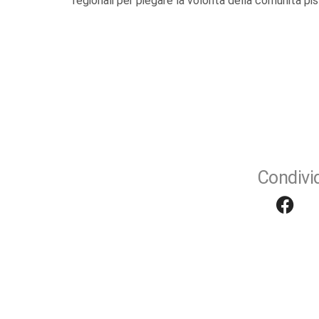
regionali per piegare la volontà della comunità pist
Condivid