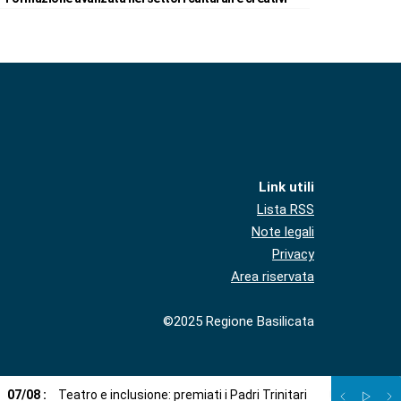
Link utili
Lista RSS
Note legali
Privacy
Area riservata
©2025 Regione Basilicata
07
/
08
:
Teatro e inclusione: premiati i Padri Trinitari
07
/
08
:
Sto