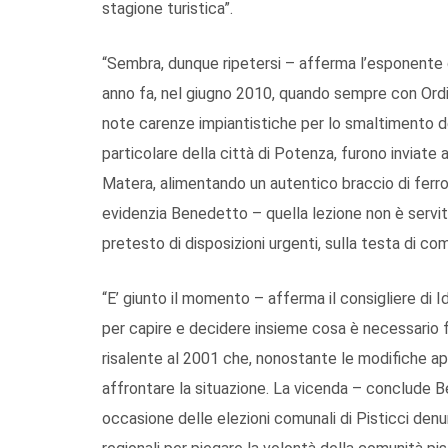
stagione turistica”.
“Sembra, dunque ripetersi – afferma l’esponente di
anno fa, nel giugno 2010, quando sempre con Ordi
note carenze impiantistiche per lo smaltimento dei r
particolare della città di Potenza, furono inviate al
Matera, alimentando un autentico braccio di fer
evidenzia Benedetto – quella lezione non è servita
pretesto di disposizioni urgenti, sulla testa di com
“E’ giunto il momento – afferma il consigliere di Id
per capire e decidere insieme cosa è necessario fa
risalente al 2001 che, nonostante le modifiche a
affrontare la situazione. La vicenda – conclud
occasione delle elezioni comunali di Pisticci denun