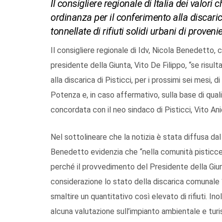
Il consigliere regionale di Italia dei valori 
ordinanza per il conferimento alla discarica
tonnellate di rifiuti solidi urbani di prove
Il consigliere regionale di Idv, Nicola Benedetto,
presidente della Giunta, Vito De Filippo, “se risult
alla discarica di Pisticci, per i prossimi sei mesi, d
Potenza e, in caso affermativo, sulla base di qual
concordata con il neo sindaco di Pisticci, Vito Anio
Nel sottolineare che la notizia è stata diffusa da
Benedetto evidenzia che “nella comunità pisticce
perché il provvedimento del Presidente della Giun
considerazione lo stato della discarica comunale ‘L
smaltire un quantitativo così elevato di rifiuti. I
alcuna valutazione sull’impianto ambientale e turi