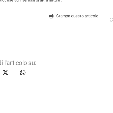
iccese ad interessi di altra natura”.
Stampa questo articolo
C
i l'articolo su: