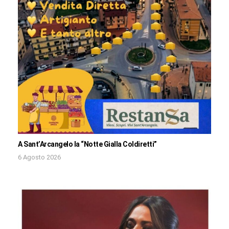
A Sant’Arcangelo la “Notte Gialla Coldiretti”
6 Agosto 2026