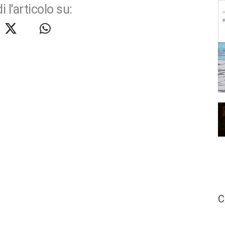
i l'articolo su:
C