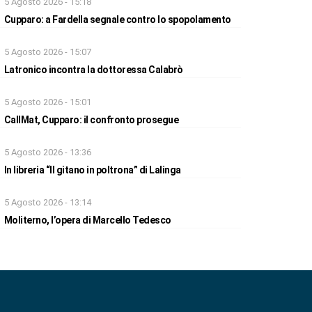
5 Agosto 2026 - 15:18
Cupparo: a Fardella segnale contro lo spopolamento
5 Agosto 2026 - 15:07
Latronico incontra la dottoressa Calabrò
5 Agosto 2026 - 15:01
CallMat, Cupparo: il confronto prosegue
5 Agosto 2026 - 13:36
In libreria “Il gitano in poltrona” di Lalinga
5 Agosto 2026 - 13:14
Moliterno, l’opera di Marcello Tedesco