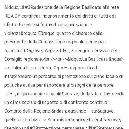
&ldquo;L&#39;adesione della Regione Basilicata alla rete
RE.A.DY certifica il riconoscimento dei diritti di tutti ed il
rifiuto di qualsiasi forma di discriminazione e
violenza&rdquo;. E&rsquo; quanto dichiarato dalla
presidente della Commissione regionale per le pari
opportunit&agrave;, Angela Blasi, a margine dei lavori del
Consiglio regionale.<br /><br />&ldquo;La Basilicata &ndash;
sottolinea la presidente Crpo – si appresta ad
intraprendere un percorso di promozione sul piano locale di
politiche attive per rispondere ai bisogni delle persone
LGBT, migliorandone la qualit&agrave; della vita e favorendo
un clima sociale di rispetto e di confronto continuo.
Compito della Regione &ndash; aggiunge – sar&agrave;
quello di stimolare le Amministrazioni locali perch&egrave;
riservino un&#39;attenzione permanete all&#39;emersione