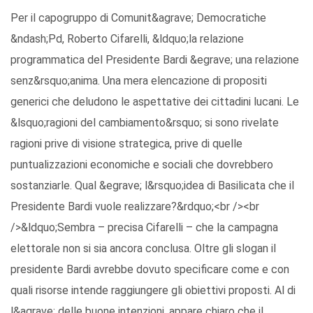
Per il capogruppo di Comunit&agrave; Democratiche
&ndash;Pd, Roberto Cifarelli, &ldquo;la relazione
programmatica del Presidente Bardi &egrave; una relazione
senz&rsquo;anima. Una mera elencazione di propositi
generici che deludono le aspettative dei cittadini lucani. Le
&lsquo;ragioni del cambiamento&rsquo; si sono rivelate
ragioni prive di visione strategica, prive di quelle
puntualizzazioni economiche e sociali che dovrebbero
sostanziarle. Qual &egrave; l&rsquo;idea di Basilicata che il
Presidente Bardi vuole realizzare?&rdquo;<br /><br
/>&ldquo;Sembra – precisa Cifarelli – che la campagna
elettorale non si sia ancora conclusa. Oltre gli slogan il
presidente Bardi avrebbe dovuto specificare come e con
quali risorse intende raggiungere gli obiettivi proposti. Al di
l&agrave; delle buone intenzioni, appare chiaro che il