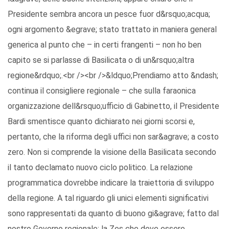
Presidente sembra ancora un pesce fuor d&rsquo;acqua;
ogni argomento &egrave; stato trattato in maniera general
generica al punto che – in certi frangenti – non ho ben
capito se si parlasse di Basilicata o di un&rsquo;altra
regione&rdquo;.<br /><br />&ldquo;Prendiamo atto &ndash;
continua il consigliere regionale – che sulla faraonica
organizzazione dell&rsquo;ufficio di Gabinetto, il Presidente
Bardi smentisce quanto dichiarato nei giorni scorsi e,
pertanto, che la riforma degli uffici non sar&agrave; a costo
zero. Non si comprende la visione della Basilicata secondo
il tanto declamato nuovo ciclo politico. La relazione
programmatica dovrebbe indicare la traiettoria di sviluppo
della regione. A tal riguardo gli unici elementi significativi
sono rappresentati da quanto di buono gi&agrave; fatto dal
nostro Governo regionale: la Zes che deve essere