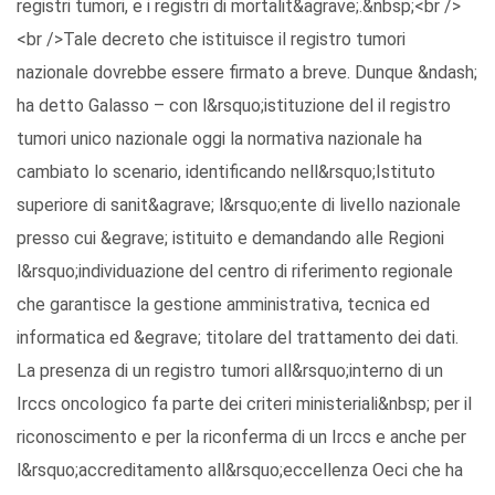
registri tumori, e i registri di mortalit&agrave;.&nbsp;<br />
<br />Tale decreto che istituisce il registro tumori
nazionale dovrebbe essere firmato a breve. Dunque &ndash;
ha detto Galasso – con l&rsquo;istituzione del il registro
tumori unico nazionale oggi la normativa nazionale ha
cambiato lo scenario, identificando nell&rsquo;Istituto
superiore di sanit&agrave; l&rsquo;ente di livello nazionale
presso cui &egrave; istituito e demandando alle Regioni
l&rsquo;individuazione del centro di riferimento regionale
che garantisce la gestione amministrativa, tecnica ed
informatica ed &egrave; titolare del trattamento dei dati.
La presenza di un registro tumori all&rsquo;interno di un
Irccs oncologico fa parte dei criteri ministeriali&nbsp; per il
riconoscimento e per la riconferma di un Irccs e anche per
l&rsquo;accreditamento all&rsquo;eccellenza Oeci che ha