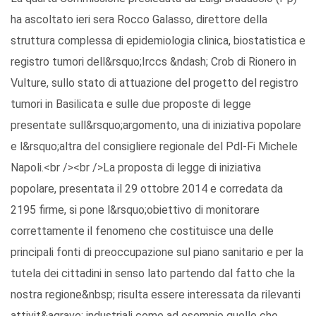
ha ascoltato ieri sera Rocco Galasso, direttore della
struttura complessa di epidemiologia clinica, biostatistica e
registro tumori dell&rsquo;Irccs &ndash; Crob di Rionero in
Vulture, sullo stato di attuazione del progetto del registro
tumori in Basilicata e sulle due proposte di legge
presentate sull&rsquo;argomento, una di iniziativa popolare
e l&rsquo;altra del consigliere regionale del Pdl-Fi Michele
Napoli.<br /><br />La proposta di legge di iniziativa
popolare, presentata il 29 ottobre 2014 e corredata da
2195 firme, si pone l&rsquo;obiettivo di monitorare
correttamente il fenomeno che costituisce una delle
principali fonti di preoccupazione sul piano sanitario e per la
tutela dei cittadini in senso lato partendo dal fatto che la
nostra regione&nbsp; risulta essere interessata da rilevanti
attivit&agrave; industriali come ad esempio quelle che