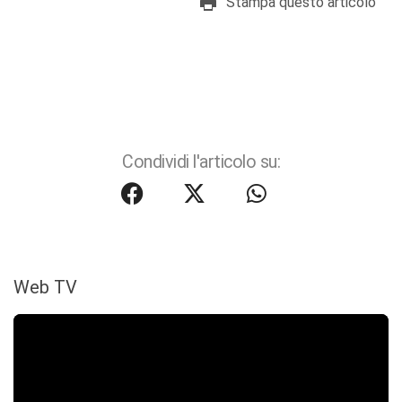
Stampa questo articolo
Condividi l'articolo su:
Web TV