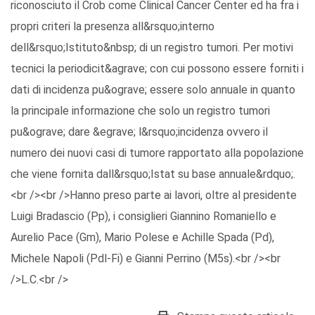
riconosciuto il Crob come Clinical Cancer Center ed ha fra i
propri criteri la presenza all&rsquo;interno
dell&rsquo;Istituto&nbsp; di un registro tumori. Per motivi
tecnici la periodicit&agrave; con cui possono essere forniti i
dati di incidenza pu&ograve; essere solo annuale in quanto
la principale informazione che solo un registro tumori
pu&ograve; dare &egrave; l&rsquo;incidenza ovvero il
numero dei nuovi casi di tumore rapportato alla popolazione
che viene fornita dall&rsquo;Istat su base annuale&rdquo;.
<br /><br />Hanno preso parte ai lavori, oltre al presidente
Luigi Bradascio (Pp), i consiglieri Giannino Romaniello e
Aurelio Pace (Gm), Mario Polese e Achille Spada (Pd),
Michele Napoli (Pdl-Fi) e Gianni Perrino (M5s).<br /><br
/>L.C.<br />