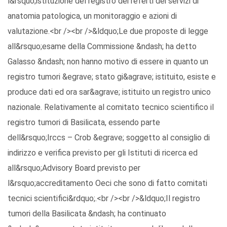
l&rsquo;istituzione del registro dei referti dei servizi di
anatomia patologica, un monitoraggio e azioni di
valutazione.<br /><br />&ldquo;Le due proposte di legge
all&rsquo;esame della Commissione &ndash; ha detto
Galasso &ndash; non hanno motivo di essere in quanto un
registro tumori &egrave; stato gi&agrave; istituito, esiste e
produce dati ed ora sar&agrave; istituito un registro unico
nazionale. Relativamente al comitato tecnico scientifico il
registro tumori di Basilicata, essendo parte
dell&rsquo;Irccs – Crob &egrave; soggetto al consiglio di
indirizzo e verifica previsto per gli Istituti di ricerca ed
all&rsquo;Advisory Board previsto per
l&rsquo;accreditamento Oeci che sono di fatto comitati
tecnici scientifici&rdquo;.<br /><br />&ldquo;Il registro
tumori della Basilicata &ndash; ha continuato