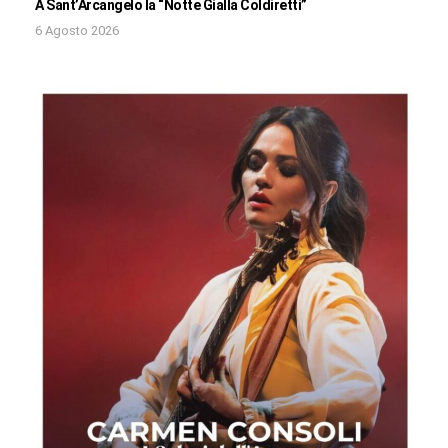
A Sant’Arcangelo la “Notte Gialla Coldiretti”
6 Agosto 2026