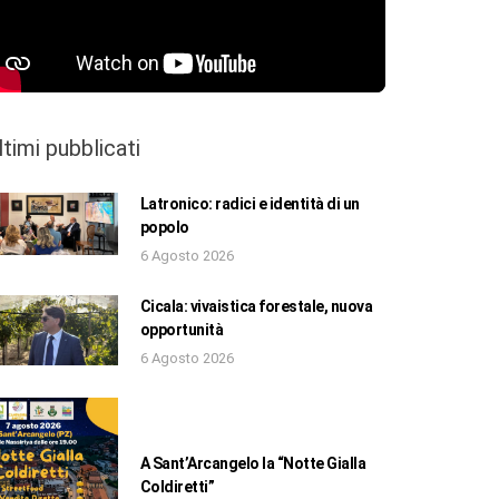
ltimi pubblicati
Latronico: radici e identità di un
popolo
6 Agosto 2026
Cicala: vivaistica forestale, nuova
opportunità
6 Agosto 2026
A Sant’Arcangelo la “Notte Gialla
Coldiretti”