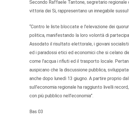
Secondo Raffaele Tantone, segretario regionale dei
vittoria dei Si, rappresentano un innegabile sussu
“Contro le liste bloccate e l’elevazione dei quorum
politica, manifestando la loro volontà di partecip
Assodato il risultato elettorale, i giovani socia
ed i paradossi etici ed economici che si celano die
come l’acqua i rifiuti ed il trasporto locale. Pertan
auspicano che la discussione pubblica, sviluppatasi
anche dopo lunedì 13 giugno. A partire proprio dall
sull’economia regionale ha raggiunto livelli record
con più pubblico nell’economia”.
Bas 03