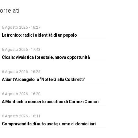
orrelati
6 Agosto 2026 - 18:27
Latronico: radici e identità di un popolo
6 Agosto 2026 - 17:43
Cicala: vivaistica forestale, nuova opportunità
6 Agosto 2026 - 16:25
A Sant’Arcangelo la “Notte Gialla Coldiretti”
6 Agosto 2026 - 16:20
A Monticchio concerto acustico di Carmen Consoli
6 Agosto 2026 - 16:11
Compravendita di auto usate, uomo ai domiciliari