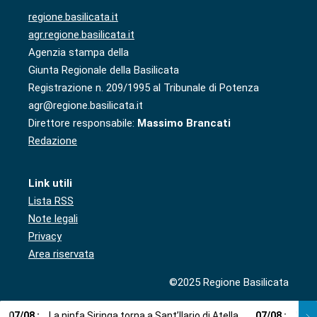
regione.basilicata.it
agr.regione.basilicata.it
Agenzia stampa della
Giunta Regionale della Basilicata
Registrazione n. 209/1995 al Tribunale di Potenza
agr@regione.basilicata.it
Direttore responsabile:
Massimo Brancati
Redazione
Link utili
Lista RSS
Note legali
Privacy
Area riservata
©2025 Regione Basilicata
07
/
08
:
La ninfa Siringa torna a Sant’Ilario di Atella
07
/
08
:
Voci