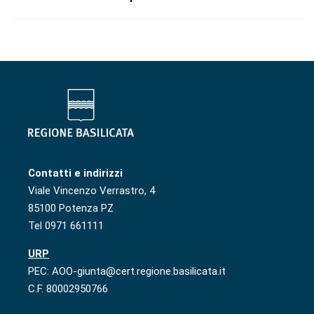
Contatti e indirizzi
Viale Vincenzo Verrastro, 4
85100 Potenza PZ
Tel 0971 661111
URP
PEC: AOO-giunta@cert.regione.basilicata.it
C.F. 80002950766