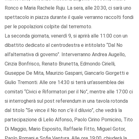
Ronco e Maria Rachele Ruju. La sera, alle 20:30, ci sarà uno
spettacolo in piazza durante il quale verranno raccolti fondi
per le popolazioni colpite dal terremoto.
La seconda giornata, venerdì 9, si aprirà alle 11:00 con un
dibattito dedicato al centrodestra e intitolato “Dal No
all’alternativa di governo”. Interverranno Andrea Augello,
Cinzia Bonfrisco, Renato Brunetta, Edmondo Cirielli,
Giuseppe De Mita, Maurizio Gasparri, Giancarlo Giorgetti e
Giulio Tremonti. Alle ore 14:30 si terrà un’assemblea dei
comitati “Civici e Riformatori per il No”, mentre alle 17:00 ci
si interrogherà sul post referendum in una tavola rotonda
dal titolo “Se vince il No non c’è il diluvio”, che vedrà la
partecipazione di Lelio Alfonso, Paolo Cirino Pomicino, Tito
Di Maggio, Mario Esposito, Raffaele Fitto, Miguel Gotor,
Paolo Romani e Sofia Ventura. Alle ore 19:00, chiuderà la