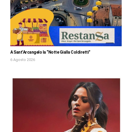
A Sant’Arcangelo la “Notte Gialla Coldiretti”
6 Agosto 2026