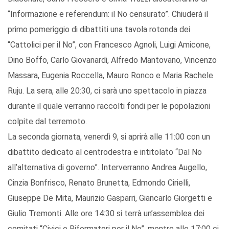
“Informazione e referendum: il No censurato”. Chiuderà il
primo pomeriggio di dibattiti una tavola rotonda dei
“Cattolici per il No”, con Francesco Agnoli, Luigi Amicone,
Dino Boffo, Carlo Giovanardi, Alfredo Mantovano, Vincenzo
Massara, Eugenia Roccella, Mauro Ronco e Maria Rachele
Ruju. La sera, alle 20:30, ci sarà uno spettacolo in piazza
durante il quale verranno raccolti fondi per le popolazioni
colpite dal terremoto.
La seconda giornata, venerdì 9, si aprirà alle 11:00 con un
dibattito dedicato al centrodestra e intitolato “Dal No
all’alternativa di governo”. Interverranno Andrea Augello,
Cinzia Bonfrisco, Renato Brunetta, Edmondo Cirielli,
Giuseppe De Mita, Maurizio Gasparri, Giancarlo Giorgetti e
Giulio Tremonti. Alle ore 14:30 si terrà un’assemblea dei
comitati “Civici e Riformatori per il No”, mentre alle 17:00 ci