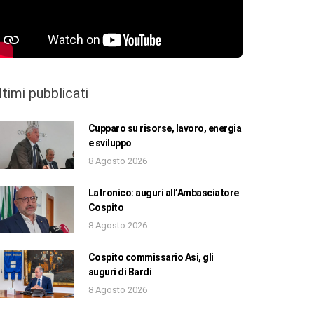
ltimi pubblicati
Cupparo su risorse, lavoro, energia
e sviluppo
8 Agosto 2026
Latronico: auguri all’Ambasciatore
Cospito
8 Agosto 2026
Cospito commissario Asi, gli
auguri di Bardi
8 Agosto 2026