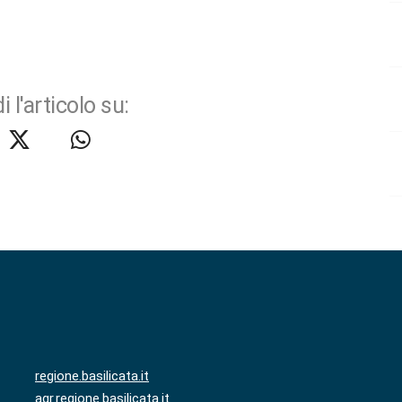
i l'articolo su:
regione.basilicata.it
agr.regione.basilicata.it