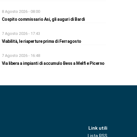
8 Agosto 2026 - 08:00
Cospito commissario Asi, gli auguri di Bardi
7 Agosto 2026 - 17:43
Viabilità, le riaperture prima di Ferragosto
7 Agosto 2026 - 16:48
Via libera a impianti di accumulo Bess a Melfi e Picerno
Link utili
Lista RSS