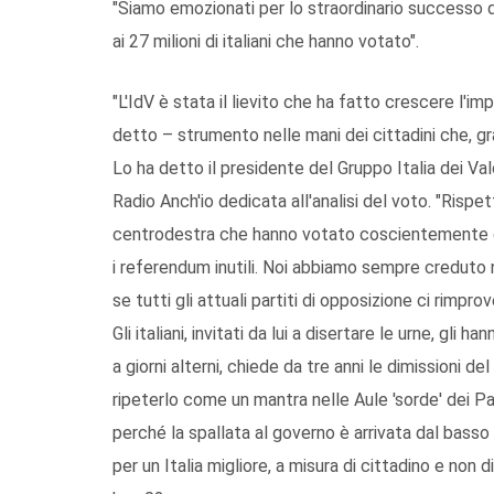
"Siamo emozionati per lo straordinario successo d
ai 27 milioni di italiani che hanno votato".
"L'IdV è stata il lievito che ha fatto crescere l'i
detto – strumento nelle mani dei cittadini che, gr
Lo ha detto il presidente del Gruppo Italia dei Val
Radio Anch'io dedicata all'analisi del voto. "Rispet
centrodestra che hanno votato coscientemente con
i referendum inutili. Noi abbiamo sempre creduto 
se tutti gli attuali partiti di opposizione ci rimpr
Gli italiani, invitati da lui a disertare le urne, gli 
a giorni alterni, chiede da tre anni le dimissioni 
ripeterlo come un mantra nelle Aule 'sorde' dei Pa
perché la spallata al governo è arrivata dal basso
per un Italia migliore, a misura di cittadino e non d