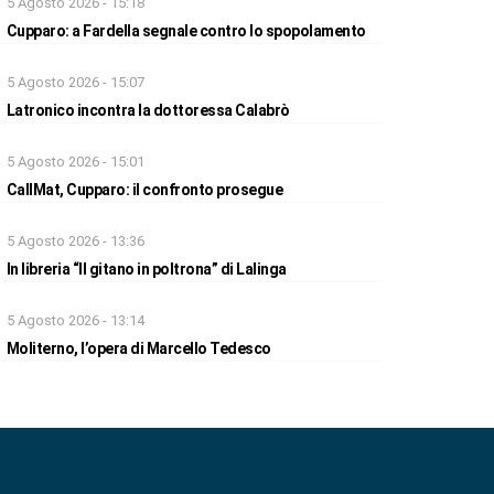
5 Agosto 2026 - 15:18
Cupparo: a Fardella segnale contro lo spopolamento
5 Agosto 2026 - 15:07
Latronico incontra la dottoressa Calabrò
5 Agosto 2026 - 15:01
CallMat, Cupparo: il confronto prosegue
5 Agosto 2026 - 13:36
In libreria “Il gitano in poltrona” di Lalinga
5 Agosto 2026 - 13:14
Moliterno, l’opera di Marcello Tedesco