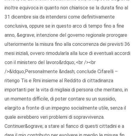
inoltre equivoca in quanto non chiarisce se la durata fino al
31 dicembre sia da intendersi come definitivamente
conclusiva, oppure se in questo arco di tempo fino a fine
anno, &egrave; intenzione del governo regionale prorogare
ulteriormente la misura fino alla concorrenza dei previsti 36
mesi iniziali, ovvero rimodularla alla luce di eventuali accordi
con il ministero del lavoro&rdquo;.<br /><br
/>&ldquo;Personalmente &ndash; conclude Cifarelli –
ritengo Tis e Rmi insieme al Reddito di cittadinanza
importanti per la vita di migliaia di persona che meritano, in
un momento difficile, di poter contare su un sussidio,
elargito a fronte di un impegno socialmente utile, senza il
quale avrebbero veri problemi di sopravvivenza.
Continuer&ograve; a stare al fianco di questi cittadini e a
dare il mio contributo per evolvere in meglio le misure fin