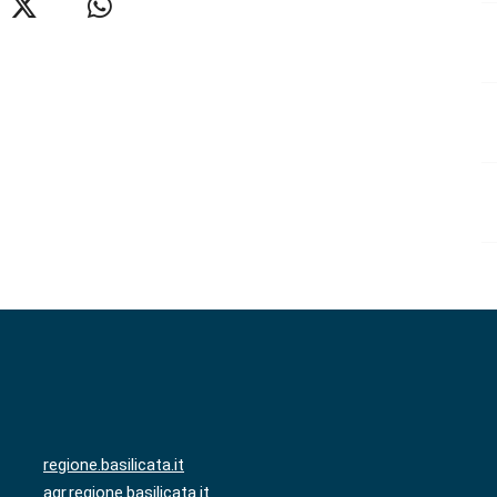
regione.basilicata.it
agr.regione.basilicata.it