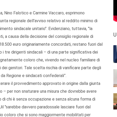
umma, Nino Falotico e Carmine Vaccaro, esprimono
nta regionale dell'avviso relativo al reddito minimo di
imento sindacale unitario". Evidenziano, tuttavia, "la
U
i, a causa della decisione del consiglio regionale di
 18.500 euro originariamente concordati, restano fuori dal
i tre dirigenti sindacali – di una parte significativa dei
 segnatamente coloro che, vivendo nel nucleo familiare di
 dei genitori. Tale scelta rischia di vanificare parte degli
 da Regione e sindacati confederali”.
erare il provvedimento approvato in origine dalla giunta
o – per non snaturare una misura che dovrebbe avere
vo di chi è senza occupazione e senza alcuna forma di
e Uil "sarebbe davvero paradossale lasciare fuori dal
rio coloro che si sono maggiormente mobilitati per