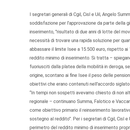
I segretari generali di Cgil, Cisl e Uil, Angelo S
soddisfazione per l’approvazione da parte della giu
inserimento, "risultato di due anni di lotte del mov
necessità di trovare una rapida soluzione per quant
abbassare il limite Isee a 15.500 euro, rispetto ai
reddito minimo di inserimento. Si tratta – spiegano 
fuoriusciti dalla platea della mobilità in deroga,
origine, scontano ai fine Isee il peso delle pensioni
obiettivi che erano contenuti nell'accordo siglato
“In tempi non sospetti avevamo chiesto di non alt
regionale – continuano Summa, Falotico e Vaccar
come obiettivo primario il reinserimento lavorati
sostegno al reddito". Per i segretari di Cgil, Cisl 
perimetro del reddito minimo di inserimento prop