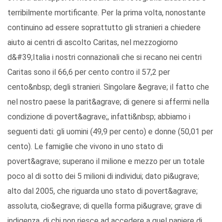
terribilmente mortificante. Per la prima volta, nonostante
continuino ad essere soprattutto gli stranieri a chiedere
aiuto ai centri di ascolto Caritas, nel mezzogiorno
d&#39;Italia i nostri connazionali che si recano nei centri
Caritas sono il 66,6 per cento contro il 57,2 per
cento&nbsp; degli stranieri. Singolare &egrave; il fatto che
nel nostro paese la parit&agrave; di genere si affermi nella
condizione di povert&agrave;, infatti&nbsp; abbiamo i
seguenti dati: gli uomini (49,9 per cento) e donne (50,01 per
cento). Le famiglie che vivono in uno stato di
povert&agrave; superano il milione e mezzo per un totale
poco al di sotto dei 5 milioni di individui; dato pi&ugrave;
alto dal 2005, che riguarda uno stato di povert&agrave;
assoluta, cio&egrave; di quella forma pi&ugrave; grave di
indigenza, di chi non riesce ad accedere a quel paniere di