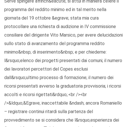
Serve spingere affinch&eacute; si attui in maniera celere il
programma del reddito minimo ed in tal merito nella
giornata del 19 ottobre &egrave; stata mia cura
protocollare una richiesta di audizione in IV commissione
consiliare del dirigente Vito Marsico, per avere delucidazioni
sullo stato di avanzamento del programma reddito
minimo&nbsp; di inserimento&nbsp; e per chiederne:
l&rsquo;elenco dei progetti presentati dai comuni; il numero
dei lavoratori percettori del Copes esclusi
dall&rsquo;ultimo processo di formazione; il numero dei
ricorsi presentati avverso la graduatoria provvisoria; i ricorsi
accolti e ricorsi rigettati&rdquo;.<br /><br
/>&ldquo;&Egrave; inaccettabile &ndash; ancora Romaniello
– registrare continui ritardi sulla partenza del
provvedimento se si considera che l&rsquo;esperienza dei