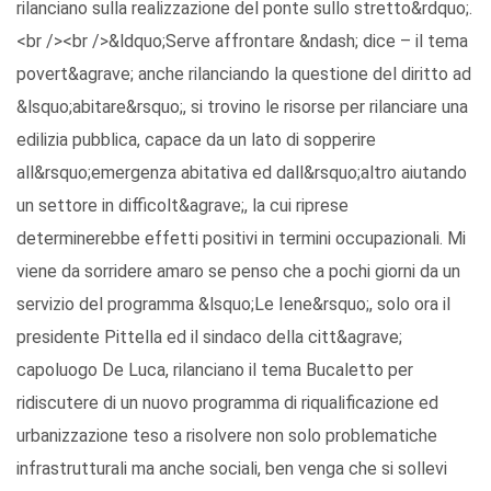
rilanciano sulla realizzazione del ponte sullo stretto&rdquo;.
<br /><br />&ldquo;Serve affrontare &ndash; dice – il tema
povert&agrave; anche rilanciando la questione del diritto ad
&lsquo;abitare&rsquo;, si trovino le risorse per rilanciare una
edilizia pubblica, capace da un lato di sopperire
all&rsquo;emergenza abitativa ed dall&rsquo;altro aiutando
un settore in difficolt&agrave;, la cui riprese
determinerebbe effetti positivi in termini occupazionali. Mi
viene da sorridere amaro se penso che a pochi giorni da un
servizio del programma &lsquo;Le Iene&rsquo;, solo ora il
presidente Pittella ed il sindaco della citt&agrave;
capoluogo De Luca, rilanciano il tema Bucaletto per
ridiscutere di un nuovo programma di riqualificazione ed
urbanizzazione teso a risolvere non solo problematiche
infrastrutturali ma anche sociali, ben venga che si sollevi