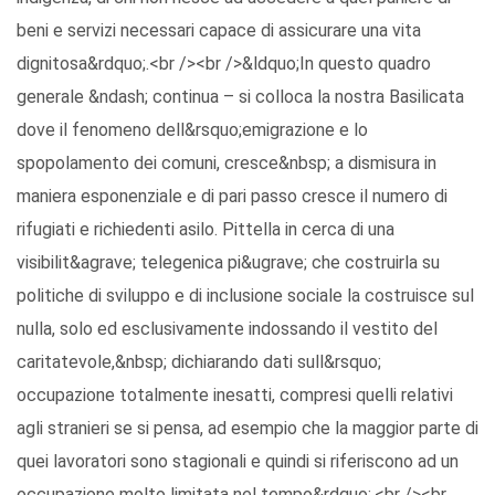
beni e servizi necessari capace di assicurare una vita
dignitosa&rdquo;.<br /><br />&ldquo;In questo quadro
generale &ndash; continua – si colloca la nostra Basilicata
dove il fenomeno dell&rsquo;emigrazione e lo
spopolamento dei comuni, cresce&nbsp; a dismisura in
maniera esponenziale e di pari passo cresce il numero di
rifugiati e richiedenti asilo. Pittella in cerca di una
visibilit&agrave; telegenica pi&ugrave; che costruirla su
politiche di sviluppo e di inclusione sociale la costruisce sul
nulla, solo ed esclusivamente indossando il vestito del
caritatevole,&nbsp; dichiarando dati sull&rsquo;
occupazione totalmente inesatti, compresi quelli relativi
agli stranieri se si pensa, ad esempio che la maggior parte di
quei lavoratori sono stagionali e quindi si riferiscono ad un
occupazione molto limitata nel tempo&rdquo;.<br /><br