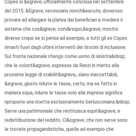
Copes si &egrave; ufficialmente conclusa nel settembre
del 2015. &Egrave; necessario nonch&eacute; doveroso
provare ad allargare la platea dei beneficiari e rivedere il
sistema che cos&igrave; com&rsquo;&egrave; mostra
diverse crepe se si pensa ad esempio, a tutti gli ex Copes
rimasti fuori dagli ultimi interventi dei tirocini di inclusione.
Sul fronte nazionale ritengo come uomo di sinistra&nbsp;
che le volont&agrave; espresse da Renzi in merito alla
prossima legge di stabilit&agrave;, siano inaccettabili,
&egrave; giusto ridurre le tasse, certo, ma se fatto in
maniera equa, ridurre le tasse solo alle imprese significa
riproporre una ricetta esclusivamente berlusconiana.&nbsp;
Serve una patrimoniale che restituisca equit&agrave; e
redistribuzione del reddito. Ci&ograve; che non serve sono
le trovate propagandistiche, quelle ad esempio che