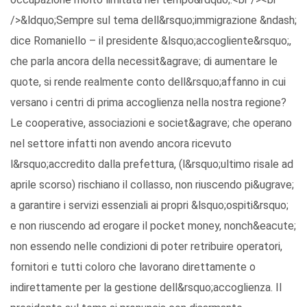
/>&ldquo;Sempre sul tema dell&rsquo;immigrazione &ndash;
dice Romaniello – il presidente &lsquo;accogliente&rsquo;,
che parla ancora della necessit&agrave; di aumentare le
quote, si rende realmente conto dell&rsquo;affanno in cui
versano i centri di prima accoglienza nella nostra regione?
Le cooperative, associazioni e societ&agrave; che operano
nel settore infatti non avendo ancora ricevuto
l&rsquo;accredito dalla prefettura, (l&rsquo;ultimo risale ad
aprile scorso) rischiano il collasso, non riuscendo pi&ugrave;
a garantire i servizi essenziali ai propri &lsquo;ospiti&rsquo;
e non riuscendo ad erogare il pocket money, nonch&eacute;
non essendo nelle condizioni di poter retribuire operatori,
fornitori e tutti coloro che lavorano direttamente o
indirettamente per la gestione dell&rsquo;accoglienza. Il