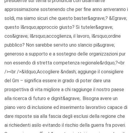
presidente sul tema si pronuncia con disarmante
approssimazione sostenendo che per fine anno arriveranno i
soldi, ma siamo sicuri che questo baster&agrave;? &Egrave;
questo l&rsquo;approccio giusto? Si tuteler&agrave;
cos&igrave; l&rsquo;accoglienza, il lavoro, l&rsquo;ordine
pubblico? Non sarebbe servito uno slancio pi&ugrave;
generoso a supporto e a sostegno delle organizzazioni pur
non essendo di stretta competenza regionale&rdquo;?<br
/><br />&ldquo;Accogliere &ndash; aggiunge il consigliere
del Gm – significa essere in grado di poter dare una
prospettiva di vita migliore a chi raggiunge il nostro paese
alla ricerca di futuro e dignit&agrave;. Bisogna avere un
piano vero di inclusione ed inserimento lavorativo capace di
dare risposte sia alla fascia degli esclusi della regione che
ai richiedenti asilo evitando il rischio della guerra fra poveri.