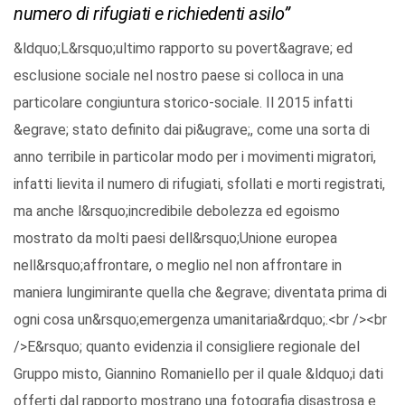
numero di rifugiati e richiedenti asilo”
&ldquo;L&rsquo;ultimo rapporto su povert&agrave; ed
esclusione sociale nel nostro paese si colloca in una
particolare congiuntura storico-sociale. Il 2015 infatti
&egrave; stato definito dai pi&ugrave;, come una sorta di
anno terribile in particolar modo per i movimenti migratori,
infatti lievita il numero di rifugiati, sfollati e morti registrati,
ma anche l&rsquo;incredibile debolezza ed egoismo
mostrato da molti paesi dell&rsquo;Unione europea
nell&rsquo;affrontare, o meglio nel non affrontare in
maniera lungimirante quella che &egrave; diventata prima di
ogni cosa un&rsquo;emergenza umanitaria&rdquo;.<br /><br
/>E&rsquo; quanto evidenzia il consigliere regionale del
Gruppo misto, Giannino Romaniello per il quale &ldquo;i dati
offerti dal rapporto mostrano una fotografia disastrosa e