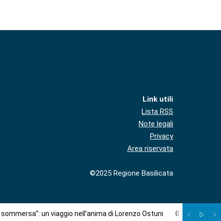
Link utili
Lista RSS
Note legali
Privacy
Area riservata
©2025 Regione Basilicata
à sommersa”: un viaggio nell’anima di Lorenzo Ostuni
07
/
08
:
Più c