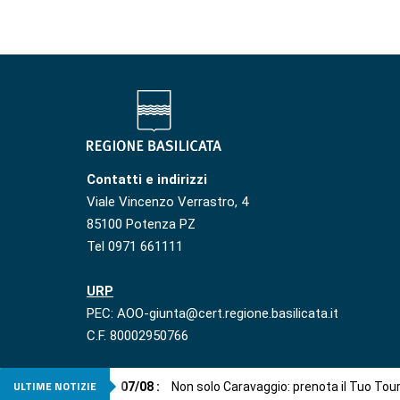
Contatti e indirizzi
Viale Vincenzo Verrastro, 4
85100 Potenza PZ
Tel 0971 661111
URP
PEC: AOO-giunta@cert.regione.basilicata.it
C.F. 80002950766
ULTIME NOTIZIE
07
/
08
:
Non solo Caravaggio: prenota il Tuo Tou