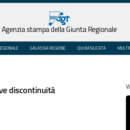
Agenzia stampa della Giunta Regionale
REGIONALE
GALASSIA REGIONE
QUI BASILICATA
MULTI
rve discontinuità
W