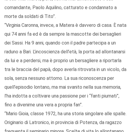
comandante, Paolo Aquilino, catturato e condannato a
morte da soldati di Tito”.
“Virginia Caronna, invece, a Matera è davvero di casa. È nata
qui 74 anni fa ed è da sempre la mascotte dei bersaglieri
dei Sassi. Ha 9 anni, quando con il padre partecipa a un
raduno a Bari. L’incoscienza dell’età, la porta ad allontanarsi
da lui e a perdersi, ma è proprio un bersagliere a riportarla
tra le braccia del papà, dopo averla ritrovata in un vicolo, da
sola, senza nessuno attorno. La sua riconoscenza per
quell’episodio lontano, ma mai svanito nella sua memoria,
l’ha indotta a coltivare una passione per i “fanti piumati”,
fino a divenirne una vera a propria fan”.
“Mario Gioia, classe 1972, ha una storia singolare alle spalle.
Originario di Latronico, in provincia di Potenza, da ragazzo
frequenta il seminario minore. Scelte di vita lo allontanano