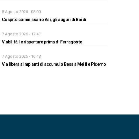
8 Agosto 2026 - 08:00
Cospito commissario Asi, gli auguri di Bardi
7 Agosto 2026 - 17:43
Viabilità, le riaperture prima di Ferragosto
7 Agosto 2026 - 16:48
Via libera a impianti di accumulo Bess a Melfi e Picerno