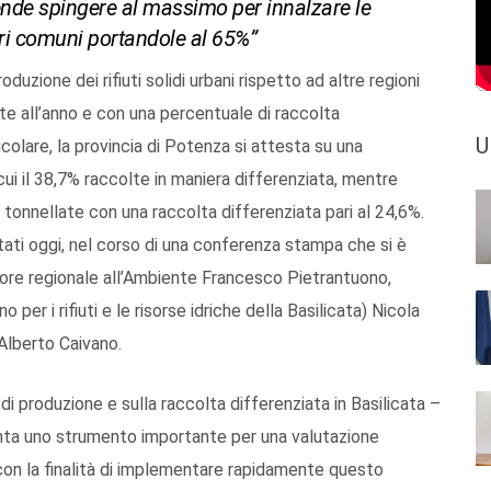
ende spingere al massimo per innalzare le
vari comuni portandole al 65%”
uzione dei rifiuti solidi urbani rispetto ad altre regioni
te all’anno e con una percentuale di raccolta
U
icolare, la provincia di Potenza si attesta su una
 cui il 38,7% raccolte in maniera differenziata, mentre
 tonnellate con una raccolta differenziata pari al 24,6%.
ntati oggi, nel corso di una conferenza stampa che si è
sore regionale all’Ambiente Francesco Pietrantuono,
 per i rifiuti e le risorse idriche della Basilicata) Nicola
b Alberto Caivano.
 di produzione e sulla raccolta differenziata in Basilicata –
nta uno strumento importante per una valutazione
con la finalità di implementare rapidamente questo