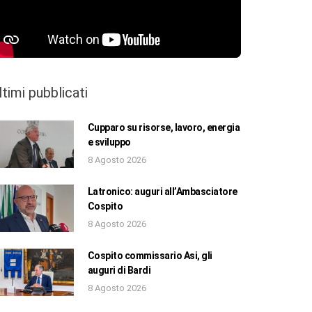
ltimi pubblicati
Cupparo su risorse, lavoro, energia
e sviluppo
8 Agosto 2026
Latronico: auguri all’Ambasciatore
Cospito
8 Agosto 2026
Cospito commissario Asi, gli
auguri di Bardi
8 Agosto 2026