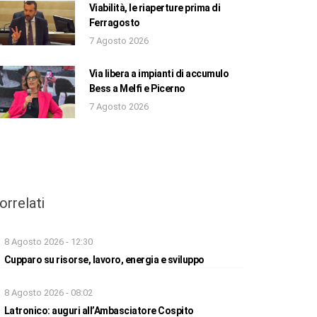
Viabilità, le riaperture prima di
Ferragosto
7 Agosto 2026
Via libera a impianti di accumulo
Bess a Melfi e Picerno
7 Agosto 2026
orrelati
8 Agosto 2026 - 12:30
Cupparo su risorse, lavoro, energia e sviluppo
8 Agosto 2026 - 08:02
Latronico: auguri all’Ambasciatore Cospito