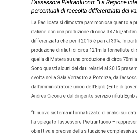
L’assessore Pietrantuono: “La Regione int
percentuali di raccolta differenziata dei 
La Basilicata si dimostra parsimoniosa quanto a prod
italiane con una produzione di circa 347 kg/abitan
differenziata che per il 2015 è pari al 33%. In part
produzione di rifiuti di circa 121mila tonnellate di
quella di Matera su una produzione di circa 78mila
Sono questi alcuni dei dati relativi al 2015 prese
svolta nella Sala Verrastro a Potenza, dall’asses
dall’amministratore unico dell’Egrib (Ente di governo
Andrea Cicoria e dal dirigente servizio rifiuti Egri
“Il nuovo sistema informatizzato di analisi sui dati
ha spiegato l’assessore Pietrantuono – rapprese
obiettiva e precisa della situazione complessiva 