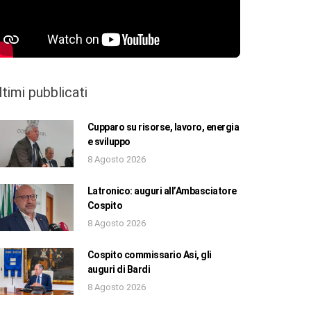
ltimi pubblicati
Cupparo su risorse, lavoro, energia
e sviluppo
8 Agosto 2026
Latronico: auguri all’Ambasciatore
Cospito
8 Agosto 2026
Cospito commissario Asi, gli
auguri di Bardi
8 Agosto 2026