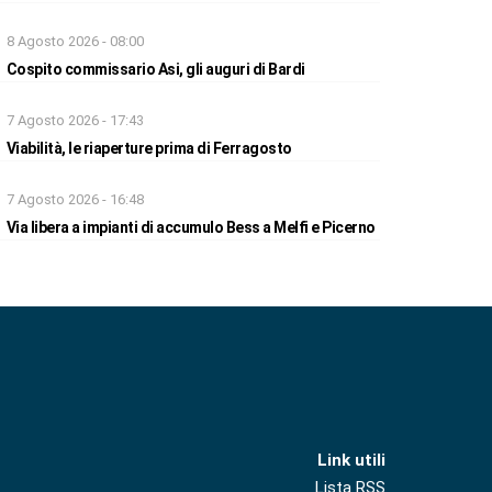
8 Agosto 2026 - 08:00
Cospito commissario Asi, gli auguri di Bardi
7 Agosto 2026 - 17:43
Viabilità, le riaperture prima di Ferragosto
7 Agosto 2026 - 16:48
Via libera a impianti di accumulo Bess a Melfi e Picerno
Link utili
Lista RSS