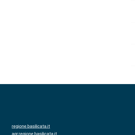
regione.basilicata.it
agr.regione.basilicata.it