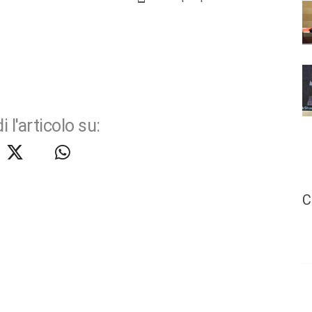
i l'articolo su:
C