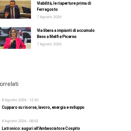
Viabilità, le riaperture prima di
Ferragosto
7 Agosto 2026
Via libera a impianti di accumulo
Bess a Melfi e Picerno
7 Agosto 2026
orrelati
8 Agosto 2026 - 12:30
Cupparo su risorse, lavoro, energia e sviluppo
8 Agosto 2026 - 08:02
Latronico: auguri all’Ambasciatore Cospito