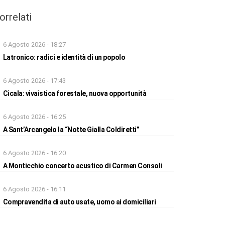
orrelati
6 Agosto 2026 - 18:27
Latronico: radici e identità di un popolo
6 Agosto 2026 - 17:43
Cicala: vivaistica forestale, nuova opportunità
6 Agosto 2026 - 16:25
A Sant’Arcangelo la “Notte Gialla Coldiretti”
6 Agosto 2026 - 16:20
A Monticchio concerto acustico di Carmen Consoli
6 Agosto 2026 - 16:11
Compravendita di auto usate, uomo ai domiciliari