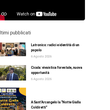
ltimi pubblicati
Latronico: radici e identità di un
popolo
6 Agosto 2026
Cicala: vivaistica forestale, nuova
opportunità
6 Agosto 2026
A Sant’Arcangelo la “Notte Gialla
Coldiretti”