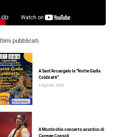
ltimi pubblicati
A Sant’Arcangelo la “Notte Gialla
Coldiretti”
6 Agosto 2026
A Monticchio concerto acustico di
Carmen Consoli