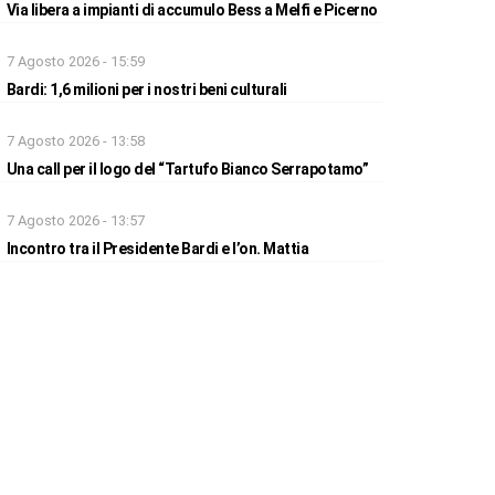
Via libera a impianti di accumulo Bess a Melfi e Picerno
7 Agosto 2026 - 15:59
Bardi: 1,6 milioni per i nostri beni culturali
7 Agosto 2026 - 13:58
Una call per il logo del “Tartufo Bianco Serrapotamo”
7 Agosto 2026 - 13:57
Incontro tra il Presidente Bardi e l’on. Mattia