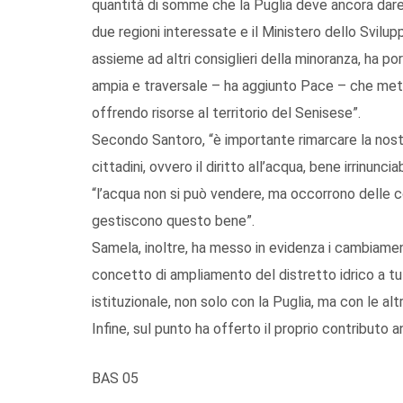
quantità di somme che la Puglia deve ancora dare a
due regioni interessate e il Ministero dello Svil
assieme ad altri consiglieri della minoranza, ha po
ampia e traversale – ha aggiunto Pace – che mett
offrendo risorse al territorio del Senisese”.
Secondo Santoro, “è importante rimarcare la nost
cittadini, ovvero il diritto all’acqua, bene irrinun
“l’acqua non si può vendere, ma occorrono delle com
gestiscono questo bene”.
Samela, inoltre, ha messo in evidenza i cambiamen
concetto di ampliamento del distretto idrico a tu
istituzionale, non solo con la Puglia, ma con le alt
Infine, sul punto ha offerto il proprio contributo a
BAS 05