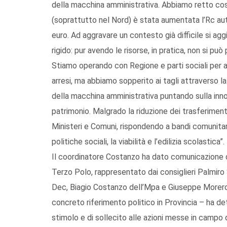
della macchina amministrativa. Abbiamo retto così
(soprattutto nel Nord) è stata aumentata l’Rc auto
euro. Ad aggravare un contesto già difficile si ag
rigido: pur avendo le risorse, in pratica, non si p
Stiamo operando con Regione e parti sociali per a
arresi, ma abbiamo sopperito ai tagli attraverso la 
della macchina amministrativa puntando sulla inno
patrimonio. Malgrado la riduzione dei trasferimen
Ministeri e Comuni, rispondendo a bandi comunitari 
politiche sociali, la viabilità e l’edilizia scolastica”.
Il coordinatore Costanzo ha dato comunicazione de
Terzo Polo, rappresentato dai consiglieri Palmiro
Dec, Biagio Costanzo dell’Mpa e Giuseppe Morero d
concreto riferimento politico in Provincia – ha de
stimolo e di sollecito alle azioni messe in campo 