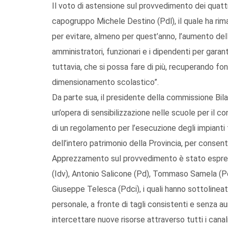
Il voto di astensione sul provvedimento dei quattr
capogruppo Michele Destino (Pdl), il quale ha rima
per evitare, almeno per quest’anno, l’aumento de
amministratori, funzionari e i dipendenti per garanti
tuttavia, che si possa fare di più, recuperando fon
dimensionamento scolastico”.
Da parte sua, il presidente della commissione Bila
un’opera di sensibilizzazione nelle scuole per il c
di un regolamento per l’esecuzione degli impianti t
dell’intero patrimonio della Provincia, per consen
Apprezzamento sul provvedimento è stato espresso
(Idv), Antonio Salicone (Pd), Tommaso Samela (Pd)
Giuseppe Telesca (Pdci), i quali hanno sottolineat
personale, a fronte di tagli consistenti e senza au
intercettare nuove risorse attraverso tutti i canali