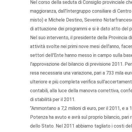
Nel corso della seduta di Consiglio provinciale che
maggioranza, dall’Intergruppo consiliare di Centro
misto) e Michele Destino, Severino Notarfrancesco
di attuazione dei programmi e si è dato atto del pe
Nel suo intervento, il presidente della Provincia d
attività svolte nei primi nove mesi dell'anno, fac
settori dell'Ente hanno messo in campo sulla base
l'approvazione del bilancio di previsione 2011. Per 
resa necessaria una variazione, pari a 733 mila e
ulteriore e più completa verifica sull’accertamento
contabili, alla luce della manovra correttiva, conf
di stabilità per il 2011.
“Ammontano a 7,2 milioni di euro, per il 2011, e a 12 
Potenza ha avuto e avrà sul proprio bilancio, pari
dello Stato. Nel 2011 abbiamo tagliato i costi del