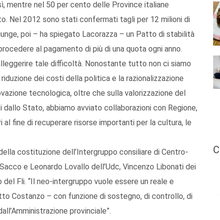
, mentre nel 50 per cento delle Province italiane
. Nel 2012 sono stati confermati tagli per 12 milioni di
giunge, poi – ha spiegato Lacorazza – un Patto di stabilità
uò procedere al pagamento di più di una quota ogni anno.
lleggerire tale difficoltà. Nonostante tutto non ci siamo
riduzione dei costi della politica e la razionalizzazione
vazione tecnologica, oltre che sulla valorizzazione del
ti dallo Stato, abbiamo avviato collaborazioni con Regione,
al fine di recuperare risorse importanti per la cultura, le
C
lla costituzione dell’Intergruppo consiliare di Centro-
 Sacco e Leonardo Lovallo dell’Udc, Vincenzo Libonati dei
el Fli. “Il neo-intergruppo vuole essere un reale e
tto Costanzo – con funzione di sostegno, di controllo, di
dall’Amministrazione provinciale”.