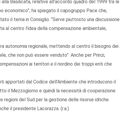
lla Basilicata, relative all’accordo quadro del 1999 tra le
uppo economico”, ha spiegato il capogruppo Pace che,
rtato il tema in Consiglio. “Serve piuttosto una discussione
a al centro l’idea della compensazione ambientale,
ra autonomia regionale, mettendo al centro il bisogno dei
ciabile, che non può essere venduto”. Anche per Prinzi,
pensazioni ai territori e il riordino dei troppi enti che
ti apportati dal Codice dell’Ambiente che introducono il
tto il Mezzogiorno e quindi la necessità di cooperazione
re regioni del Sud per la gestione delle risorse idriche.
nche il presidente Lacorazza. (r.a.)